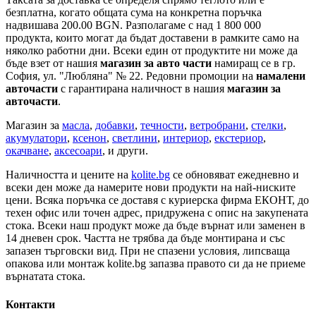
безплатна, когато общата сума на конкретна поръчка
надвишава 200.00 BGN. Разполагаме с над 1 800 000
продукта, които могат да бъдат доставени в рамките само на
няколко работни дни. Всеки един от продуктите ни може да
бъде взет от нашия
магазин за авто части
намиращ се в гр.
София, ул. "Любляна" № 22. Редовни промоции на
намалени
авточасти
с гарантирана наличност в нашия
магазин за
авточасти
.
Магазин за
масла
,
добавки
,
течности
,
ветробрани
,
стелки
,
акумулатори
,
ксенон
,
светлини
,
интериор
,
екстериор
,
окачване
,
аксесоари
, и други.
Наличността и цените на
kolite.bg
се обновяват ежедневно и
всеки ден може да намерите нови продукти на най-ниските
цени. Всяка поръчка се доставя с куриерска фирма ЕКОНТ, до
техен офис или точен адрес, придружена с опис на закупената
стока. Всеки наш продукт може да бъде върнат или заменен в
14 дневен срок. Частта не трябва да бъде монтирана и със
запазен търговски вид. При не спазени условия, липсваща
опакова или монтаж kolite.bg запазва правото си да не приеме
върнатата стока.
Контакти