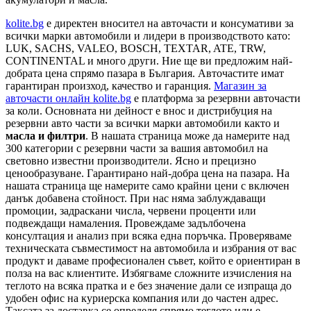
kolite.bg
e директен вносител на авточасти и консумативи за
всички марки автомобили и лидери в производството като:
LUK, SACHS, VALEO, BOSCH, TEXTAR, ATE, TRW,
CONTINENTAL и много други. Ние ще ви предложим най-
добрата цена спрямо пазара в България. Авточастите имат
гарантиран произход, качество и гаранция.
Магазин за
авточасти онлайн kolite.bg
е платформа за резервни авточасти
за коли. Основната ни дейност е внос и дистрибуция на
резервни авто части за всички марки автомобили както и
масла и филтри
. В нашата страница може да намерите над
300 категории с
резервни части
за вашия автомобил на
световно известни производители. Ясно и прецизно
ценообразуване. Гарантирано най-добра цена на пазара. На
нашата страница ще намерите само крайни цени с включен
данък добавена стойност. При нас няма заблуждаващи
промоции, задраскани числа, червени проценти или
подвеждащи намаления. Провеждаме задълбочена
консултация и анализ при всяка една поръчка. Проверяваме
техническата съвместимост на автомобила и избрания от вас
продукт и даваме професионален съвет, който е ориентиран в
полза на вас клиентите. Избягваме сложните изчисления на
теглото на всяка пратка и е без значение дали се изпраща до
удобен офис на куриерска компания или до частен адрес.
Таксата за доставка се определя спрямо теглото или е