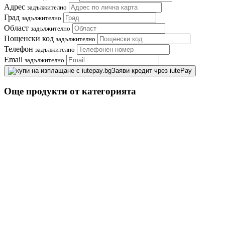
Адрес
задължително
Град
задължително
Област
задължително
Пощенски код
задължително
Телефон
задължително
Email
задължително
Заяви кредит чрез iutePay
Още продукти от категорията