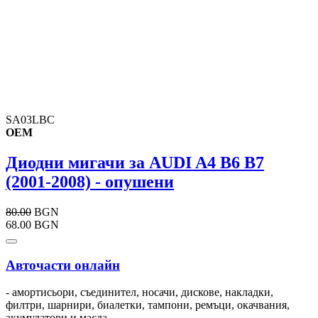
SA03LBC
OEM
Диодни мигачи за AUDI A4 B6 B7
(2001-2008) - опушени
80.00
BGN
68.00 BGN
Авточасти онлайн
- амортисьори, съединител, носачи, дискове, накладки,
филтри, шарнири, биалетки, тампони, ремъци, окачвания,
акумулатори и масла.