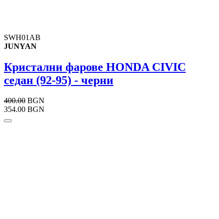
SWH01AB
JUNYAN
Кристални фарове HONDA CIVIC
седан (92-95) - черни
400.00
BGN
354.00 BGN