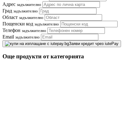
Адрес
задължително
Град
задължително
Област
задължително
Пощенски код
задължително
Телефон
задължително
Email
задължително
Заяви кредит чрез iutePay
Още продукти от категорията