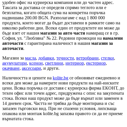
удобен офис на куриерска компания или до частен адрес.
Таксата за доставка се определя спрямо теглото или е
безплатна, когато общата сума на конкретна поръчка
надвишава 200.00 BGN. Разполагаме с над 1 800 000
продукта, които могат да бъдат доставени в рамките само на
няколко работни дни. Всеки един от продуктите ни може да
бъде взет от нашия
магазин за авто части
намиращ се в гр.
София, ул. "Любляна" № 22. Редовни промоции на
намалени
авточасти
с гарантирана наличност в нашия
магазин за
авточасти
.
Магазин за
масла
,
добавки
,
течности
,
ветробрани
,
стелки
,
акумулатори
,
ксенон
,
светлини
,
интериор
,
екстериор
,
окачване
,
аксесоари
, и други.
Наличността и цените на
kolite.bg
се обновяват ежедневно и
всеки ден може да намерите нови продукти на най-ниските
цени. Всяка поръчка се доставя с куриерска фирма ЕКОНТ, до
техен офис или точен адрес, придружена с опис на закупената
стока. Всеки наш продукт може да бъде върнат или заменен в
14 дневен срок. Частта не трябва да бъде монтирана и със
запазен търговски вид. При не спазени условия, липсваща
опакова или монтаж kolite.bg запазва правото си да не приеме
върнатата стока.