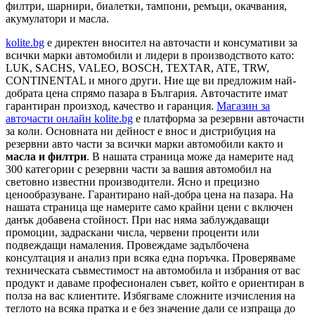
филтри, шарнири, биалетки, тампони, ремъци, окачвания,
акумулатори и масла.
kolite.bg
e директен вносител на авточасти и консумативи за
всички марки автомобили и лидери в производството като:
LUK, SACHS, VALEO, BOSCH, TEXTAR, ATE, TRW,
CONTINENTAL и много други. Ние ще ви предложим най-
добрата цена спрямо пазара в България. Авточастите имат
гарантиран произход, качество и гаранция.
Магазин за
авточасти онлайн kolite.bg
е платформа за резервни авточасти
за коли. Основната ни дейност е внос и дистрибуция на
резервни авто части за всички марки автомобили както и
масла и филтри
. В нашата страница може да намерите над
300 категории с
резервни части
за вашия автомобил на
световно известни производители. Ясно и прецизно
ценообразуване. Гарантирано най-добра цена на пазара. На
нашата страница ще намерите само крайни цени с включен
данък добавена стойност. При нас няма заблуждаващи
промоции, задраскани числа, червени проценти или
подвеждащи намаления. Провеждаме задълбочена
консултация и анализ при всяка една поръчка. Проверяваме
техническата съвместимост на автомобила и избрания от вас
продукт и даваме професионален съвет, който е ориентиран в
полза на вас клиентите. Избягваме сложните изчисления на
теглото на всяка пратка и е без значение дали се изпраща до