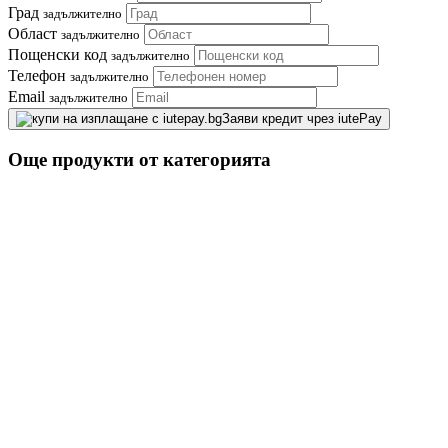
Град
задължително
Област
задължително
Пощенски код
задължително
Телефон
задължително
Email
задължително
Заяви кредит чрез iutePay
Още продукти от категорията