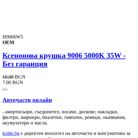
H9006W5
OEM
Ксенонова крушка 9006 5000K 35W -
Без гаранция
10.00
BGN
7.00 BGN
Авточасти онлайн
- амортисьори, съединител, носачи, дискове, накладки,
филтри, шарнири, биалетки, тампони, ремъци, окачвания,
акумулатори и масла.
kolite.bg
e директен вносител на авточасти и консумативи за