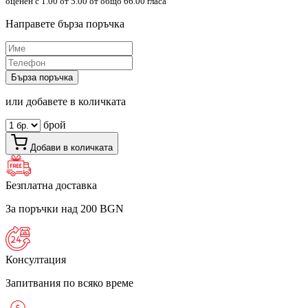
оценен с
1.00
от 5.00 от общо 66.00 гласа
Направете бърза поръчка
Бърза поръчка
или добавете в количката
брой
Добави в количката
Безплатна доставка
За поръчки над 200 BGN
Консултация
Запитвания по всяко време