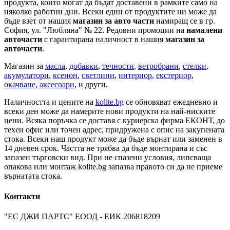
продукта, които могат да бъдат доставени в рамките само на
няколко работни дни. Всеки един от продуктите ни може да
бъде взет от нашия
магазин за авто части
намиращ се в гр.
София, ул. "Любляна" № 22. Редовни промоции на
намалени
авточасти
с гарантирана наличност в нашия
магазин за
авточасти
.
Магазин за
масла
,
добавки
,
течности
,
ветробрани
,
стелки
,
акумулатори
,
ксенон
,
светлини
,
интериор
,
екстериор
,
окачване
,
аксесоари
, и други.
Наличността и цените на
kolite.bg
се обновяват ежедневно и
всеки ден може да намерите нови продукти на най-ниските
цени. Всяка поръчка се доставя с куриерска фирма ЕКОНТ, до
техен офис или точен адрес, придружена с опис на закупената
стока. Всеки наш продукт може да бъде върнат или заменен в
14 дневен срок. Частта не трябва да бъде монтирана и със
запазен търговски вид. При не спазени условия, липсваща
опакова или монтаж kolite.bg запазва правото си да не приеме
върнатата стока.
Контакти
"ЕС ДЖИ ПАРТС" ЕООД - ЕИК 206818209