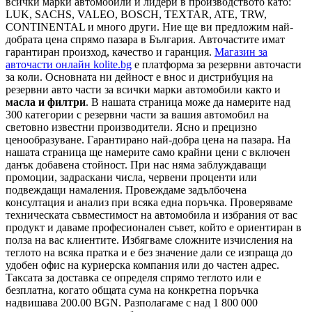
всички марки автомобили и лидери в производството като:
LUK, SACHS, VALEO, BOSCH, TEXTAR, ATE, TRW,
CONTINENTAL и много други. Ние ще ви предложим най-
добрата цена спрямо пазара в България. Авточастите имат
гарантиран произход, качество и гаранция.
Магазин за
авточасти онлайн kolite.bg
е платформа за резервни авточасти
за коли. Основната ни дейност е внос и дистрибуция на
резервни авто части за всички марки автомобили както и
масла и филтри
. В нашата страница може да намерите над
300 категории с
резервни части
за вашия автомобил на
световно известни производители. Ясно и прецизно
ценообразуване. Гарантирано най-добра цена на пазара. На
нашата страница ще намерите само крайни цени с включен
данък добавена стойност. При нас няма заблуждаващи
промоции, задраскани числа, червени проценти или
подвеждащи намаления. Провеждаме задълбочена
консултация и анализ при всяка една поръчка. Проверяваме
техническата съвместимост на автомобила и избрания от вас
продукт и даваме професионален съвет, който е ориентиран в
полза на вас клиентите. Избягваме сложните изчисления на
теглото на всяка пратка и е без значение дали се изпраща до
удобен офис на куриерска компания или до частен адрес.
Таксата за доставка се определя спрямо теглото или е
безплатна, когато общата сума на конкретна поръчка
надвишава 200.00 BGN. Разполагаме с над 1 800 000