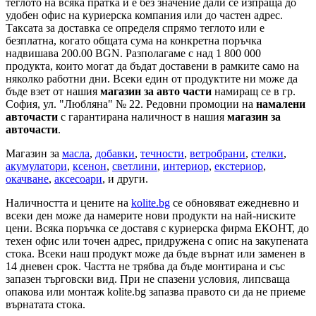
теглото на всяка пратка и е без значение дали се изпраща до
удобен офис на куриерска компания или до частен адрес.
Таксата за доставка се определя спрямо теглото или е
безплатна, когато общата сума на конкретна поръчка
надвишава 200.00 BGN. Разполагаме с над 1 800 000
продукта, които могат да бъдат доставени в рамките само на
няколко работни дни. Всеки един от продуктите ни може да
бъде взет от нашия
магазин за авто части
намиращ се в гр.
София, ул. "Любляна" № 22. Редовни промоции на
намалени
авточасти
с гарантирана наличност в нашия
магазин за
авточасти
.
Магазин за
масла
,
добавки
,
течности
,
ветробрани
,
стелки
,
акумулатори
,
ксенон
,
светлини
,
интериор
,
екстериор
,
окачване
,
аксесоари
, и други.
Наличността и цените на
kolite.bg
се обновяват ежедневно и
всеки ден може да намерите нови продукти на най-ниските
цени. Всяка поръчка се доставя с куриерска фирма ЕКОНТ, до
техен офис или точен адрес, придружена с опис на закупената
стока. Всеки наш продукт може да бъде върнат или заменен в
14 дневен срок. Частта не трябва да бъде монтирана и със
запазен търговски вид. При не спазени условия, липсваща
опакова или монтаж kolite.bg запазва правото си да не приеме
върнатата стока.