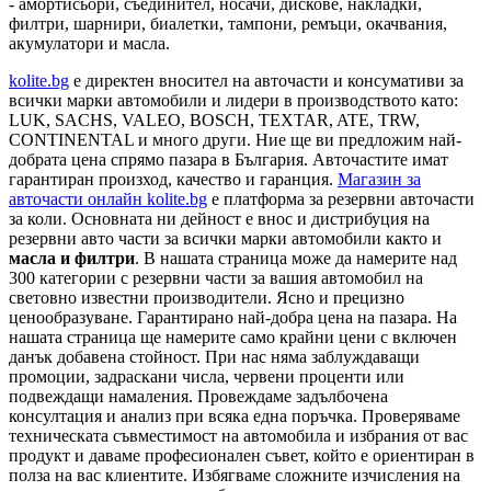
- амортисьори, съединител, носачи, дискове, накладки,
филтри, шарнири, биалетки, тампони, ремъци, окачвания,
акумулатори и масла.
kolite.bg
e директен вносител на авточасти и консумативи за
всички марки автомобили и лидери в производството като:
LUK, SACHS, VALEO, BOSCH, TEXTAR, ATE, TRW,
CONTINENTAL и много други. Ние ще ви предложим най-
добрата цена спрямо пазара в България. Авточастите имат
гарантиран произход, качество и гаранция.
Магазин за
авточасти онлайн kolite.bg
е платформа за резервни авточасти
за коли. Основната ни дейност е внос и дистрибуция на
резервни авто части за всички марки автомобили както и
масла и филтри
. В нашата страница може да намерите над
300 категории с
резервни части
за вашия автомобил на
световно известни производители. Ясно и прецизно
ценообразуване. Гарантирано най-добра цена на пазара. На
нашата страница ще намерите само крайни цени с включен
данък добавена стойност. При нас няма заблуждаващи
промоции, задраскани числа, червени проценти или
подвеждащи намаления. Провеждаме задълбочена
консултация и анализ при всяка една поръчка. Проверяваме
техническата съвместимост на автомобила и избрания от вас
продукт и даваме професионален съвет, който е ориентиран в
полза на вас клиентите. Избягваме сложните изчисления на