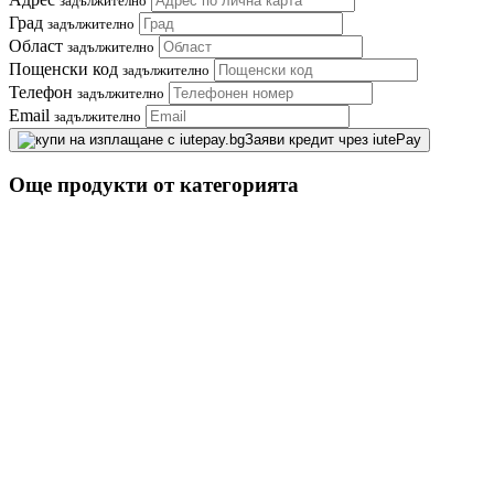
задължително
Град
задължително
Област
задължително
Пощенски код
задължително
Телефон
задължително
Email
задължително
Заяви кредит чрез iutePay
Още продукти от категорията