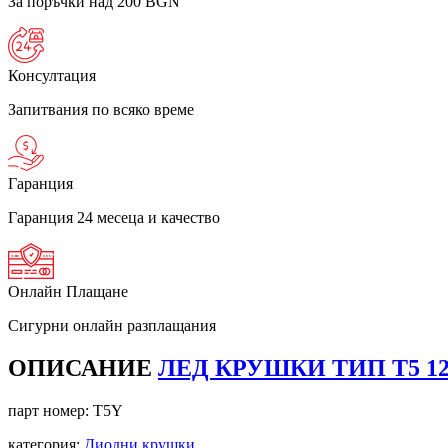
За поръчки над 200 BGN
Консултация
Запитвания по всяко време
Гаранция
Гаранция 24 месеца и качество
Онлайн Плащане
Сигурни онлайн разплащания
ОПИСАНИЕ
ЛЕД КРУШКИ ТИП T5 1
парт номер:
T5Y
категория:
Диодни крушки