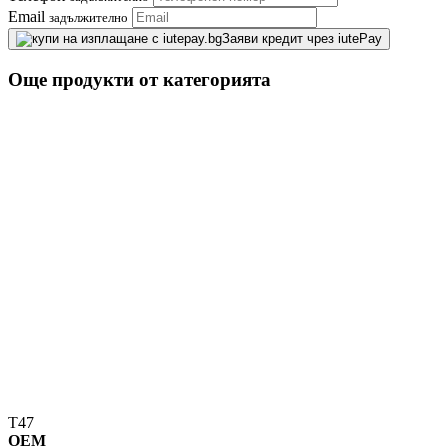
Email
задължително
Заяви кредит чрез iutePay
Още продукти от категорията
T47
OEM