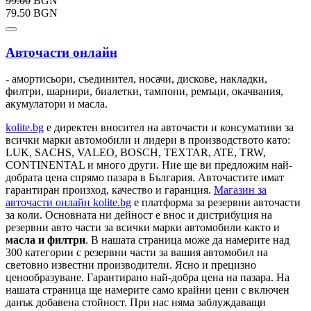
99.00
BGN
79.50 BGN
Авточасти онлайн
- амортисьори, съединител, носачи, дискове, накладки,
филтри, шарнири, биалетки, тампони, ремъци, окачвания,
акумулатори и масла.
kolite.bg
e директен вносител на авточасти и консумативи за
всички марки автомобили и лидери в производството като:
LUK, SACHS, VALEO, BOSCH, TEXTAR, ATE, TRW,
CONTINENTAL и много други. Ние ще ви предложим най-
добрата цена спрямо пазара в България. Авточастите имат
гарантиран произход, качество и гаранция.
Магазин за
авточасти онлайн kolite.bg
е платформа за резервни авточасти
за коли. Основната ни дейност е внос и дистрибуция на
резервни авто части за всички марки автомобили както и
масла и филтри
. В нашата страница може да намерите над
300 категории с
резервни части
за вашия автомобил на
световно известни производители. Ясно и прецизно
ценообразуване. Гарантирано най-добра цена на пазара. На
нашата страница ще намерите само крайни цени с включен
данък добавена стойност. При нас няма заблуждаващи