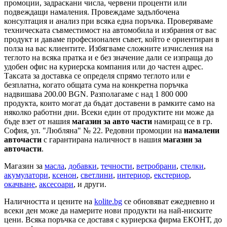
промоции, задраскани числа, червени проценти или
подвеждащи намаления. Провеждаме задълбочена
консултация и анализ при всяка една поръчка. Проверяваме
техническата съвместимост на автомобила и избрания от вас
продукт и даваме професионален съвет, който е ориентиран в
полза на вас клиентите. Избягваме сложните изчисления на
теглото на всяка пратка и е без значение дали се изпраща до
удобен офис на куриерска компания или до частен адрес.
Таксата за доставка се определя спрямо теглото или е
безплатна, когато общата сума на конкретна поръчка
надвишава 200.00 BGN. Разполагаме с над 1 800 000
продукта, които могат да бъдат доставени в рамките само на
няколко работни дни. Всеки един от продуктите ни може да
бъде взет от нашия
магазин за авто части
намиращ се в гр.
София, ул. "Любляна" № 22. Редовни промоции на
намалени
авточасти
с гарантирана наличност в нашия
магазин за
авточасти
.
Магазин за
масла
,
добавки
,
течности
,
ветробрани
,
стелки
,
акумулатори
,
ксенон
,
светлини
,
интериор
,
екстериор
,
окачване
,
аксесоари
, и други.
Наличността и цените на
kolite.bg
се обновяват ежедневно и
всеки ден може да намерите нови продукти на най-ниските
цени. Всяка поръчка се доставя с куриерска фирма ЕКОНТ, до