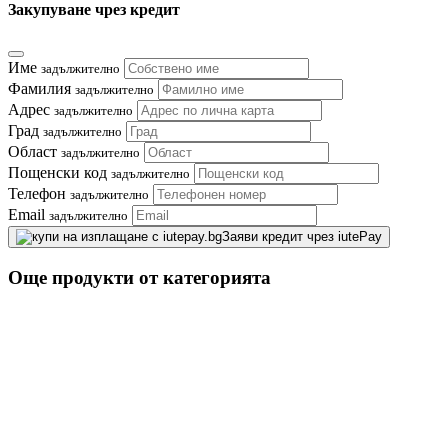
Закупуване чрез кредит
Име
задължително
Фамилия
задължително
Адрес
задължително
Град
задължително
Област
задължително
Пощенски код
задължително
Телефон
задължително
Email
задължително
Заяви кредит чрез iutePay
Още продукти от категорията