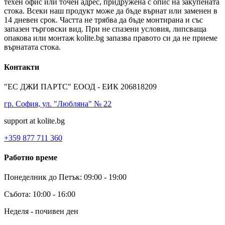
техен офис или точен адрес, придружена с опис на закупената
стока. Всеки наш продукт може да бъде върнат или заменен в
14 дневен срок. Частта не трябва да бъде монтирана и със
запазен търговски вид. При не спазени условия, липсваща
опакова или монтаж kolite.bg запазва правото си да не приеме
върнатата стока.
Контакти
"ЕС ДЖИ ПАРТС" ЕООД - ЕИК 206818209
гр. София, ул. "Любляна" № 22
support at kolite.bg
+359 877 711 360
Работно време
Понеделник до Петък: 09:00 - 19:00
Събота: 10:00 - 16:00
Неделя - почивен ден