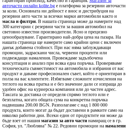
гарантиран произход, качество и гаранция.
Магазин за
авточасти онлайн kolite.bg
е платформа за резервни авточасти
за коли. Основната ни дейност е внос и дистрибуция на
резервни авто части за всички марки автомобили както и
масла и филтри
. В нашата страница може да намерите над
300 категории с
резервни части
за вашия автомобил на
световно известни производители. Ясно и прецизно
ценообразуване. Гарантирано най-добра цена на пазара. На
нашата страница ще намерите само крайни цени с включен
данък добавена стойност. При нас няма заблуждаващи
промоции, задраскани числа, червени проценти или
подвеждащи намаления. Провеждаме задълбочена
консултация и анализ при всяка една поръчка. Проверяваме
техническата съвместимост на автомобила и избрания от вас
продукт и даваме професионален съвет, който е ориентиран в
полза на вас клиентите. Избягваме сложните изчисления на
теглото на всяка пратка и е без значение дали се изпраща до
удобен офис на куриерска компания или до частен адрес.
Таксата за доставка се определя спрямо теглото или е
безплатна, когато общата сума на конкретна поръчка
надвишава 200.00 BGN. Разполагаме с над 1 800 000
продукта, които могат да бъдат доставени в рамките само на
няколко работни дни. Всеки един от продуктите ни може да
бъде взет от нашия
магазин за авто части
намиращ се в гр.
София, ул. "Любляна" № 22. Редовни промоции на
намалени