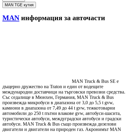
MAN
TGE кутия
MAN
информация за авточасти
MAN Truck & Bus SE е
дъщерно дружество на Traton и един от водещите
международни доставчици на търговски превозни средства.
Със седалище в Мюнхен, Германия, MAN Truck & Bus
произвежда микробуси в диапазона от 3,0 до 5,5 t gvw,
камиони в диапазона от 7,49 до 44 t gvw, тежкотоварни
автомобили до 250 t пътни влакове gvw, автобуси-шасита,
туристически автобуси, междуградски автобуси и градски
автобуси. MAN Truck & Bus също произвежда дизелови
двигатели и двигатели на природен газ. Акронимът MAN