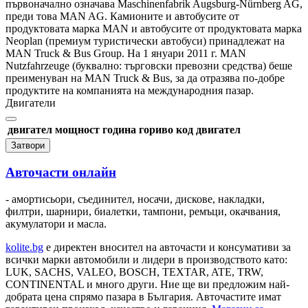
първоначално означава Maschinenfabrik Augsburg-Nürnberg AG,
преди това MAN AG. Камионите и автобусите от
продуктовата марка MAN и автобусите от продуктовата марка
Neoplan (премиум туристически автобуси) принадлежат на
MAN Truck & Bus Group. На 1 януари 2011 г. MAN
Nutzfahrzeuge (буквално: търговски превозни средства) беше
преименуван на MAN Truck & Bus, за да отразява по-добре
продуктите на компанията на международния пазар.
Двигатели
двигател
мощност
година
гориво
код двигател
Затвори
Авточасти онлайн
- амортисьори, съединител, носачи, дискове, накладки,
филтри, шарнири, биалетки, тампони, ремъци, окачвания,
акумулатори и масла.
kolite.bg
e директен вносител на авточасти и консумативи за
всички марки автомобили и лидери в производството като:
LUK, SACHS, VALEO, BOSCH, TEXTAR, ATE, TRW,
CONTINENTAL и много други. Ние ще ви предложим най-
добрата цена спрямо пазара в България. Авточастите имат