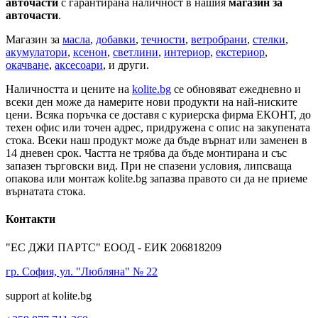
авточасти
с гарантирана наличност в нашия
магазин за
авточасти
.
Магазин за
масла
,
добавки
,
течности
,
ветробрани
,
стелки
,
акумулатори
,
ксенон
,
светлини
,
интериор
,
екстериор
,
окачване
,
аксесоари
, и други.
Наличността и цените на
kolite.bg
се обновяват ежедневно и
всеки ден може да намерите нови продукти на най-ниските
цени. Всяка поръчка се доставя с куриерска фирма ЕКОНТ, до
техен офис или точен адрес, придружена с опис на закупената
стока. Всеки наш продукт може да бъде върнат или заменен в
14 дневен срок. Частта не трябва да бъде монтирана и със
запазен търговски вид. При не спазени условия, липсваща
опакова или монтаж kolite.bg запазва правото си да не приеме
върнатата стока.
Контакти
"ЕС ДЖИ ПАРТС" ЕООД - ЕИК 206818209
гр. София, ул. "Любляна" № 22
support at kolite.bg