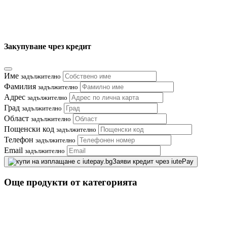
Закупуване чрез кредит
Име
задължително
Фамилия
задължително
Адрес
задължително
Град
задължително
Област
задължително
Пощенски код
задължително
Телефон
задължително
Email
задължително
Заяви кредит чрез iutePay
Още продукти от категорията