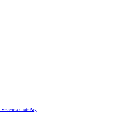
N
месечно с iutePay