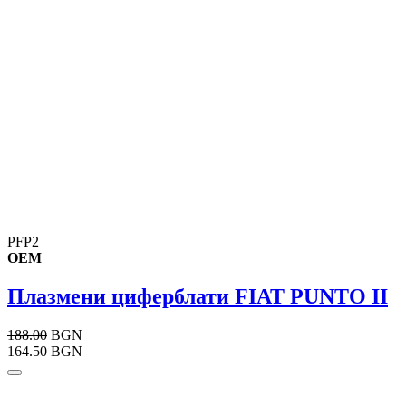
PFP2
OEM
Плазмени циферблати FIAT PUNTO II
188.00
BGN
164.50 BGN