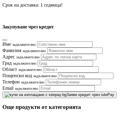
Срок на доставка: 1 седмица!
Закупуване чрез кредит
Име
задължително
Фамилия
задължително
Адрес
задължително
Град
задължително
Област
задължително
Пощенски код
задължително
Телефон
задължително
Email
задължително
Заяви кредит чрез iutePay
Още продукти от категорията