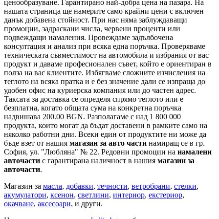
ценообразуване. Гарантирано най-добра цена на пазара. На
нашата страница ще намерите само крайни цени с включен
данък добавена стойност. При нас няма заблуждаващи
промоции, задраскани числа, червени проценти или
подвеждащи намаления. Провеждаме задълбочена
консултация и анализ при всяка една поръчка. Проверяваме
техническата съвместимост на автомобила и избрания от вас
продукт и даваме професионален съвет, който е ориентиран в
полза на вас клиентите. Избягваме сложните изчисления на
теглото на всяка пратка и е без значение дали се изпраща до
удобен офис на куриерска компания или до частен адрес.
Таксата за доставка се определя спрямо теглото или е
безплатна, когато общата сума на конкретна поръчка
надвишава 200.00 BGN. Разполагаме с над 1 800 000
продукта, които могат да бъдат доставени в рамките само на
няколко работни дни. Всеки един от продуктите ни може да
бъде взет от нашия
магазин за авто части
намиращ се в гр.
София, ул. "Любляна" № 22. Редовни промоции на
намалени
авточасти
с гарантирана наличност в нашия
магазин за
авточасти
.
Магазин за
масла
,
добавки
,
течности
,
ветробрани
,
стелки
,
акумулатори
,
ксенон
,
светлини
,
интериор
,
екстериор
,
окачване
,
аксесоари
, и други.