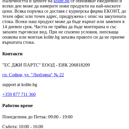
Наличността и цените на
kolite.bg
се обновяват ежедневно и
всеки ден може да намерите нови продукти на най-ниските
цени. Всяка поръчка се доставя с куриерска фирма ЕКОНТ, до
техен офис или точен адрес, придружена с опис на закупената
стока. Всеки наш продукт може да бъде върнат или заменен в
14 дневен срок. Частта не трябва да бъде монтирана и със
запазен търговски вид. При не спазени условия, липсваща
опакова или монтаж kolite.bg запазва правото си да не приеме
върнатата стока.
Контакти
"ЕС ДЖИ ПАРТС" ЕООД - ЕИК 206818209
гр. София, ул. "Любляна" № 22
support at kolite.bg
+359 877 711 360
Работно време
Понеделник до Петък: 09:00 - 19:00
Събота: 10:00 - 16:00