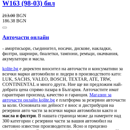
W163 (98-03) бял
213.00
BGN
186.38 BGN
Авточасти онлайн
- амортисьори, съединител, носачи, дискове, накладки,
филтри, шарнири, биалетки, тампони, ремъци, окачвания,
акумулатори и масла.
kolite.bg
e директен вносител на авточасти и консумативи за
всички марки автомобили и лидери в производството като:
LUK, SACHS, VALEO, BOSCH, TEXTAR, ATE, TRW,
CONTINENTAL и много други. Ние ще ви предложим най-
добрата цена спрямо пазара в България. Авточастите имат
гарантиран произход, качество и гаранция.
Магазин за
авточасти онлайн kolite.bg
е платформа за резервни авточасти
за коли. Основната ни дейност е внос и дистрибуция на
резервни авто части за всички марки автомобили както и
масла и филтри
. В нашата страница може да намерите над
300 категории с
резервни части
за вашия автомобил на
световно известни производители. Ясно и прецизно