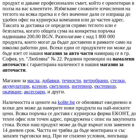
продукт и даваме професионален съвет, който е ориентиран в
полза на вас клиентите. Избягваме сложните изчисления на
теглото на всяка пратка и е без значение дали се изпраща до
удобен офис на куриерска компания или до частен адрес.
Таксата за доставка се определя спрямо теглото или е
безплатна, когато общата сума на конкретна поръчка
надвишава 200.00 BGN. Разполагаме с над 1 800 000
продукта, които могат да бъдат доставени в рамките само на
няколко работни дни. Всеки един от продуктите ни може да
бъде взет от нашия
магазин за авто части
намиращ се в гр.
София, ул. "Любляна" № 22. Редовни промоции на
намалени
авточасти
с гарантирана наличност в нашия
магазин за
авточасти
.
Магазин за
масла
,
добавки
,
течности
,
ветробрани
,
стелки
,
акумулатори
,
ксенон
,
светлини
,
интериор
,
екстериор
,
окачване
,
аксесоари
, и други.
Наличността и цените на
kolite.bg
се обновяват ежедневно и
всеки ден може да намерите нови продукти на най-ниските
цени. Всяка поръчка се доставя с куриерска фирма ЕКОНТ, до
техен офис или точен адрес, придружена с опис на закупената
стока. Всеки наш продукт може да бъде върнат или заменен в
14 дневен срок. Частта не трябва да бъде монтирана и със
запазен търговски вид. При не спазени условия, липсваща