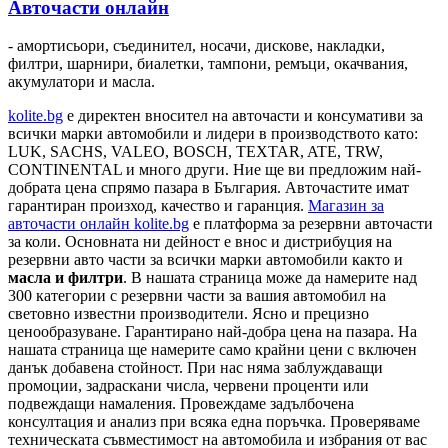
Авточасти онлайн
- амортисьори, съединител, носачи, дискове, накладки,
филтри, шарнири, биалетки, тампони, ремъци, окачвания,
акумулатори и масла.
kolite.bg
e директен вносител на авточасти и консумативи за
всички марки автомобили и лидери в производството като:
LUK, SACHS, VALEO, BOSCH, TEXTAR, ATE, TRW,
CONTINENTAL и много други. Ние ще ви предложим най-
добрата цена спрямо пазара в България. Авточастите имат
гарантиран произход, качество и гаранция.
Магазин за
авточасти онлайн kolite.bg
е платформа за резервни авточасти
за коли. Основната ни дейност е внос и дистрибуция на
резервни авто части за всички марки автомобили както и
масла и филтри
. В нашата страница може да намерите над
300 категории с
резервни части
за вашия автомобил на
световно известни производители. Ясно и прецизно
ценообразуване. Гарантирано най-добра цена на пазара. На
нашата страница ще намерите само крайни цени с включен
данък добавена стойност. При нас няма заблуждаващи
промоции, задраскани числа, червени проценти или
подвеждащи намаления. Провеждаме задълбочена
консултация и анализ при всяка една поръчка. Проверяваме
техническата съвместимост на автомобила и избрания от вас