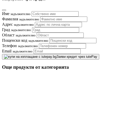
Име
задължително
Фамилия
задължително
Адрес
задължително
Град
задължително
Област
задължително
Пощенски код
задължително
Телефон
задължително
Email
задължително
Заяви кредит чрез iutePay
Още продукти от категорията