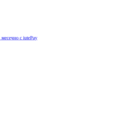
N
месечно с iutePay