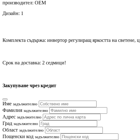
производител: OEM
Дизайн: 1
Комплекта съдържа: инвертор регулиращ яркостта на светене, 
Срок на доставка: 2 седмици!
Закупуване чрез кредит
Име
задължително
Фамилия
задължително
Адрес
задължително
Град
задължително
Област
задължително
Пощенски код
задължително