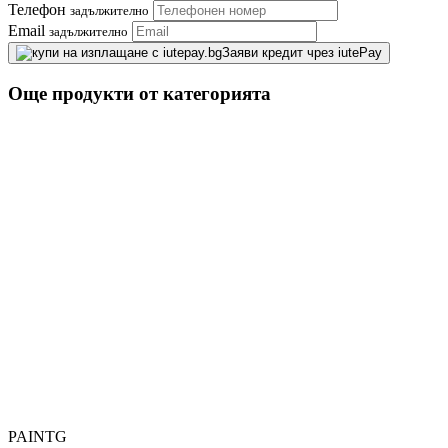
Телефон
задължително
Email
задължително
Заяви кредит чрез iutePay
Още продукти от категорията
PAINTG