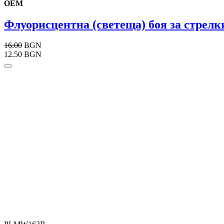
OEM
Флуорисцентна (светеща) боя за стрелки
16.00
BGN
12.50 BGN