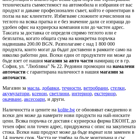
техническата съвместимост на автомобила и избрания от вас
продукт и даваме професионален съвет, който е ориентиран в
полза на вас клиентите. Избягваме сложните изчисления на
теглото на всяка пратка и е без значение дали се изпраща до
удобен офис на куриерска компания или до частен адрес.
Таксата за доставка се определя спрямо теглото или е
безплатна, когато общата сума на конкретна поръчка
надвишава 200.00 BGN. Разполагаме с над 1 800 000
продукта, които могат да бъдат доставени в рамките само на
няколко работни дни. Всеки един от продуктите ни може да
бъде взет от нашия
магазин за авто части
намиращ се в гр.
София, ул. "Любляна" № 22. Редовни промоции на
намалени
авточасти
с гарантирана наличност в нашия
магазин за
авточасти
.
Магазин за
масла
,
добавки
,
течности
,
ветробрани
,
стелки
,
акумулатори
,
ксенон
,
светлини
,
интериор
,
екстериор
,
окачване
,
аксесоари
, и други.
Наличността и цените на
kolite.bg
се обновяват ежедневно и
всеки ден може да намерите нови продукти на най-ниските
цени. Всяка поръчка се доставя с куриерска фирма ЕКОНТ, до
техен офис или точен адрес, придружена с опис на закупената
стока. Всеки наш продукт може да бъде върнат или заменен в
14 дневен срок. Частта не трябва да бъде монтирана и със