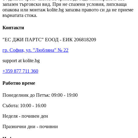
запазен търговски вид. При не спазени условия, липсваща
опакова или монтаж kolite.bg запазва правото си да не приеме
върнатата стока.
Контакти
"ЕС ДЖИ ПАРТС" ЕООД - ЕИК 206818209
гр. София, ул. "Любляна" № 22
support at kolite.bg
+359 877 711 360
Работно време
Понеделник до Петък: 09:00 - 19:00
Събота: 10:00 - 16:00
Неделя - почивен ден
Празнични дни - почивни