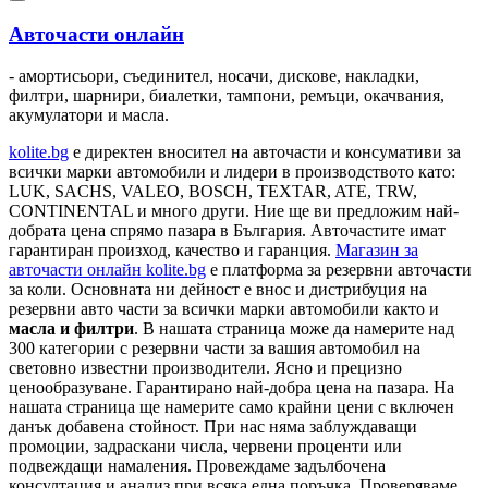
Авточасти онлайн
- амортисьори, съединител, носачи, дискове, накладки,
филтри, шарнири, биалетки, тампони, ремъци, окачвания,
акумулатори и масла.
kolite.bg
e директен вносител на авточасти и консумативи за
всички марки автомобили и лидери в производството като:
LUK, SACHS, VALEO, BOSCH, TEXTAR, ATE, TRW,
CONTINENTAL и много други. Ние ще ви предложим най-
добрата цена спрямо пазара в България. Авточастите имат
гарантиран произход, качество и гаранция.
Магазин за
авточасти онлайн kolite.bg
е платформа за резервни авточасти
за коли. Основната ни дейност е внос и дистрибуция на
резервни авто части за всички марки автомобили както и
масла и филтри
. В нашата страница може да намерите над
300 категории с
резервни части
за вашия автомобил на
световно известни производители. Ясно и прецизно
ценообразуване. Гарантирано най-добра цена на пазара. На
нашата страница ще намерите само крайни цени с включен
данък добавена стойност. При нас няма заблуждаващи
промоции, задраскани числа, червени проценти или
подвеждащи намаления. Провеждаме задълбочена
консултация и анализ при всяка една поръчка. Проверяваме