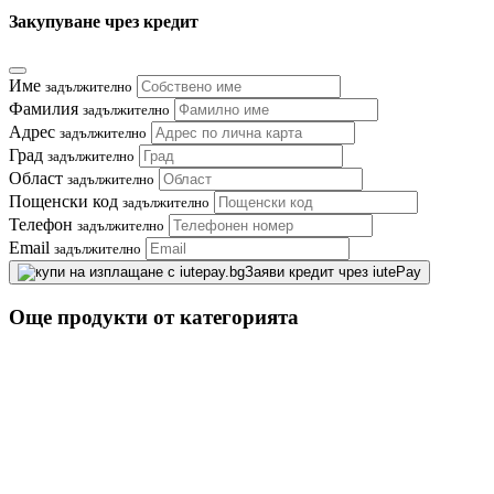
Закупуване чрез кредит
Име
задължително
Фамилия
задължително
Адрес
задължително
Град
задължително
Област
задължително
Пощенски код
задължително
Телефон
задължително
Email
задължително
Заяви кредит чрез iutePay
Още продукти от категорията