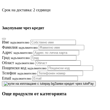
Срок на доставка: 2 седмици
Закупуване чрез кредит
Име
задължително
Фамилия
задължително
Адрес
задължително
Град
задължително
Област
задължително
Пощенски код
задължително
Телефон
задължително
Email
задължително
Заяви кредит чрез iutePay
Още продукти от категорията