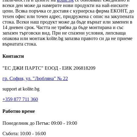
всеки ден може да намерите нови продукти на най-ниските
цени. Всяка поръчка се доставя с куриерска фирма ЕКОНТ, до
техен офис или точен адрес, придружена с опис на закупената
стока. Всеки наш продукт може да бъде върнат или заменен в
14 дневен срок. Частта не трябва да бъде монтирана и със
запазен търговски вид. При не спазени условия, липсваща
опакова или монтаж kolite.bg запазва правото си да не приеме
върнатата стока.
Контакти
"ЕС ДЖИ ПАРТС" ЕООД - ЕИК 206818209
гр. София, ул. "Любляна" № 22
support at kolite.bg
+359 877 711 360
Работно време
Понеделник до Петък: 09:00 - 19:00
Събота: 10:00 - 16:00