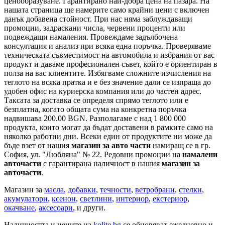
ценообразуване. Гарантирано най-добра цена на пазара. На
нашата страница ще намерите само крайни цени с включен
данък добавена стойност. При нас няма заблуждаващи
промоции, задраскани числа, червени проценти или
подвеждащи намаления. Провеждаме задълбочена
консултация и анализ при всяка една поръчка. Проверяваме
техническата съвместимост на автомобила и избрания от вас
продукт и даваме професионален съвет, който е ориентиран в
полза на вас клиентите. Избягваме сложните изчисления на
теглото на всяка пратка и е без значение дали се изпраща до
удобен офис на куриерска компания или до частен адрес.
Таксата за доставка се определя спрямо теглото или е
безплатна, когато общата сума на конкретна поръчка
надвишава 200.00 BGN. Разполагаме с над 1 800 000
продукта, които могат да бъдат доставени в рамките само на
няколко работни дни. Всеки един от продуктите ни може да
бъде взет от нашия
магазин за авто части
намиращ се в гр.
София, ул. "Любляна" № 22. Редовни промоции на
намалени
авточасти
с гарантирана наличност в нашия
магазин за
авточасти
.
Магазин за
масла
,
добавки
,
течности
,
ветробрани
,
стелки
,
акумулатори
,
ксенон
,
светлини
,
интериор
,
екстериор
,
окачване
,
аксесоари
, и други.
Наличността и цените на
kolite.bg
се обновяват ежедневно и