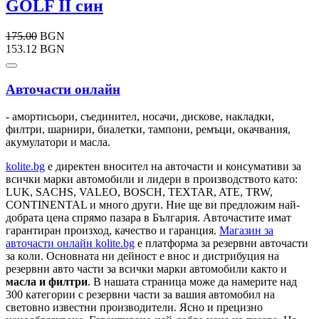
GOLF II син
175.00
BGN
153.12 BGN
Авточасти онлайн
- амортисьори, съединител, носачи, дискове, накладки,
филтри, шарнири, биалетки, тампони, ремъци, окачвания,
акумулатори и масла.
kolite.bg
e директен вносител на авточасти и консумативи за
всички марки автомобили и лидери в производството като:
LUK, SACHS, VALEO, BOSCH, TEXTAR, ATE, TRW,
CONTINENTAL и много други. Ние ще ви предложим най-
добрата цена спрямо пазара в България. Авточастите имат
гарантиран произход, качество и гаранция.
Магазин за
авточасти онлайн kolite.bg
е платформа за резервни авточасти
за коли. Основната ни дейност е внос и дистрибуция на
резервни авто части за всички марки автомобили както и
масла и филтри
. В нашата страница може да намерите над
300 категории с
резервни части
за вашия автомобил на
световно известни производители. Ясно и прецизно