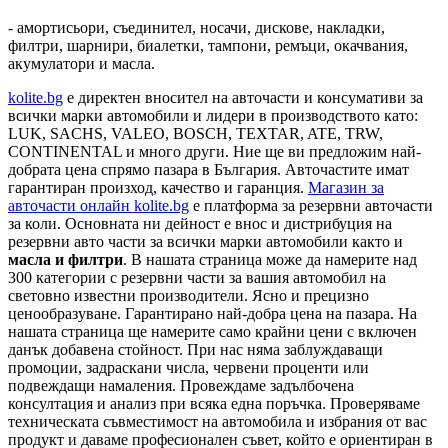
- амортисьори, съединител, носачи, дискове, накладки,
филтри, шарнири, биалетки, тампони, ремъци, окачвания,
акумулатори и масла.
kolite.bg
e директен вносител на авточасти и консумативи за
всички марки автомобили и лидери в производството като:
LUK, SACHS, VALEO, BOSCH, TEXTAR, ATE, TRW,
CONTINENTAL и много други. Ние ще ви предложим най-
добрата цена спрямо пазара в България. Авточастите имат
гарантиран произход, качество и гаранция.
Магазин за
авточасти онлайн kolite.bg
е платформа за резервни авточасти
за коли. Основната ни дейност е внос и дистрибуция на
резервни авто части за всички марки автомобили както и
масла и филтри
. В нашата страница може да намерите над
300 категории с
резервни части
за вашия автомобил на
световно известни производители. Ясно и прецизно
ценообразуване. Гарантирано най-добра цена на пазара. На
нашата страница ще намерите само крайни цени с включен
данък добавена стойност. При нас няма заблуждаващи
промоции, задраскани числа, червени проценти или
подвеждащи намаления. Провеждаме задълбочена
консултация и анализ при всяка една поръчка. Проверяваме
техническата съвместимост на автомобила и избрания от вас
продукт и даваме професионален съвет, който е ориентиран в