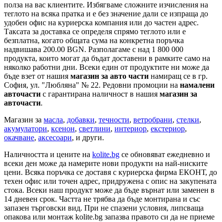
полза на вас клиентите. Избягваме сложните изчисления на
теглото на всяка пратка и е без значение дали се изпраща до
удобен офис на куриерска компания или до частен адрес.
Таксата за доставка се определя спрямо теглото или е
безплатна, когато общата сума на конкретна поръчка
надвишава 200.00 BGN. Разполагаме с над 1 800 000
продукта, които могат да бъдат доставени в рамките само на
няколко работни дни. Всеки един от продуктите ни може да
бъде взет от нашия
магазин за авто части
намиращ се в гр.
София, ул. "Любляна" № 22. Редовни промоции на
намалени
авточасти
с гарантирана наличност в нашия
магазин за
авточасти
.
Магазин за
масла
,
добавки
,
течности
,
ветробрани
,
стелки
,
акумулатори
,
ксенон
,
светлини
,
интериор
,
екстериор
,
окачване
,
аксесоари
, и други.
Наличността и цените на
kolite.bg
се обновяват ежедневно и
всеки ден може да намерите нови продукти на най-ниските
цени. Всяка поръчка се доставя с куриерска фирма ЕКОНТ, до
техен офис или точен адрес, придружена с опис на закупената
стока. Всеки наш продукт може да бъде върнат или заменен в
14 дневен срок. Частта не трябва да бъде монтирана и със
запазен търговски вид. При не спазени условия, липсваща
опакова или монтаж kolite.bg запазва правото си да не приеме