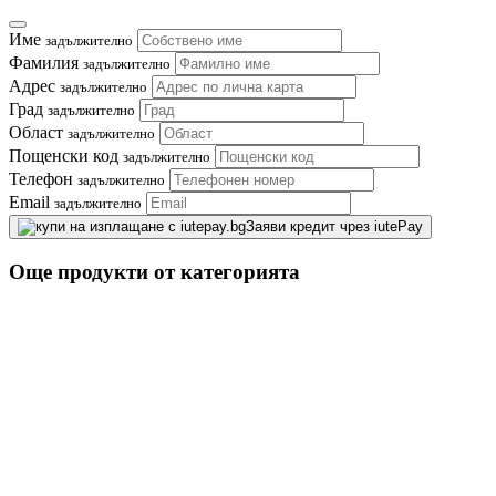
Име
задължително
Фамилия
задължително
Адрес
задължително
Град
задължително
Област
задължително
Пощенски код
задължително
Телефон
задължително
Email
задължително
Заяви кредит чрез iutePay
Още продукти от категорията