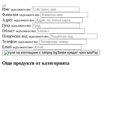
Име
задължително
Фамилия
задължително
Адрес
задължително
Град
задължително
Област
задължително
Пощенски код
задължително
Телефон
задължително
Email
задължително
Заяви кредит чрез iutePay
Още продукти от категорията