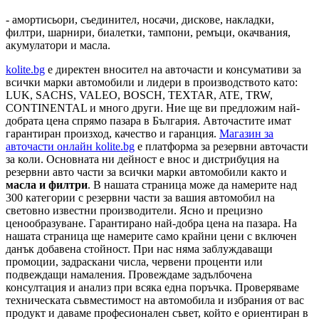
- амортисьори, съединител, носачи, дискове, накладки,
филтри, шарнири, биалетки, тампони, ремъци, окачвания,
акумулатори и масла.
kolite.bg
e директен вносител на авточасти и консумативи за
всички марки автомобили и лидери в производството като:
LUK, SACHS, VALEO, BOSCH, TEXTAR, ATE, TRW,
CONTINENTAL и много други. Ние ще ви предложим най-
добрата цена спрямо пазара в България. Авточастите имат
гарантиран произход, качество и гаранция.
Магазин за
авточасти онлайн kolite.bg
е платформа за резервни авточасти
за коли. Основната ни дейност е внос и дистрибуция на
резервни авто части за всички марки автомобили както и
масла и филтри
. В нашата страница може да намерите над
300 категории с
резервни части
за вашия автомобил на
световно известни производители. Ясно и прецизно
ценообразуване. Гарантирано най-добра цена на пазара. На
нашата страница ще намерите само крайни цени с включен
данък добавена стойност. При нас няма заблуждаващи
промоции, задраскани числа, червени проценти или
подвеждащи намаления. Провеждаме задълбочена
консултация и анализ при всяка една поръчка. Проверяваме
техническата съвместимост на автомобила и избрания от вас
продукт и даваме професионален съвет, който е ориентиран в