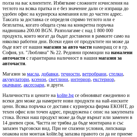
полза на вас клиентите. Избягваме сложните изчисления на
теглото на всяка пратка и е без значение дали се изпраща до
удобен офис на куриерска компания или до частен адрес.
Таксата за доставка се определя спрямо теглото или е
безплатна, когато общата сума на конкретна поръчка
надвишава 200.00 BGN. Разполагаме с над 1 800 000
продукта, които могат да бъдат доставени в рамките само на
няколко работни дни. Всеки един от продуктите ни може да
бъде взет от нашия
магазин за авто части
намиращ се в гр.
София, ул. "Любляна" № 22. Редовни промоции на
намалени
авточасти
с гарантирана наличност в нашия
магазин за
авточасти
.
Магазин за
масла
,
добавки
,
течности
,
ветробрани
,
стелки
,
акумулатори
,
ксенон
,
светлини
,
интериор
,
екстериор
,
окачване
,
аксесоари
, и други.
Наличността и цените на
kolite.bg
се обновяват ежедневно и
всеки ден може да намерите нови продукти на най-ниските
цени. Всяка поръчка се доставя с куриерска фирма ЕКОНТ, до
техен офис или точен адрес, придружена с опис на закупената
стока. Всеки наш продукт може да бъде върнат или заменен в
14 дневен срок. Частта не трябва да бъде монтирана и със
запазен търговски вид. При не спазени условия, липсваща
опакова или монтаж kolite.bg запазва правото си да не приеме