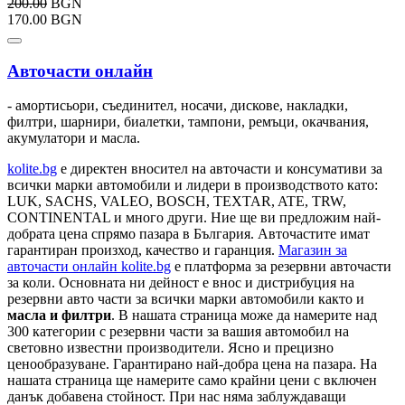
200.00
BGN
170.00 BGN
Авточасти онлайн
- амортисьори, съединител, носачи, дискове, накладки,
филтри, шарнири, биалетки, тампони, ремъци, окачвания,
акумулатори и масла.
kolite.bg
e директен вносител на авточасти и консумативи за
всички марки автомобили и лидери в производството като:
LUK, SACHS, VALEO, BOSCH, TEXTAR, ATE, TRW,
CONTINENTAL и много други. Ние ще ви предложим най-
добрата цена спрямо пазара в България. Авточастите имат
гарантиран произход, качество и гаранция.
Магазин за
авточасти онлайн kolite.bg
е платформа за резервни авточасти
за коли. Основната ни дейност е внос и дистрибуция на
резервни авто части за всички марки автомобили както и
масла и филтри
. В нашата страница може да намерите над
300 категории с
резервни части
за вашия автомобил на
световно известни производители. Ясно и прецизно
ценообразуване. Гарантирано най-добра цена на пазара. На
нашата страница ще намерите само крайни цени с включен
данък добавена стойност. При нас няма заблуждаващи