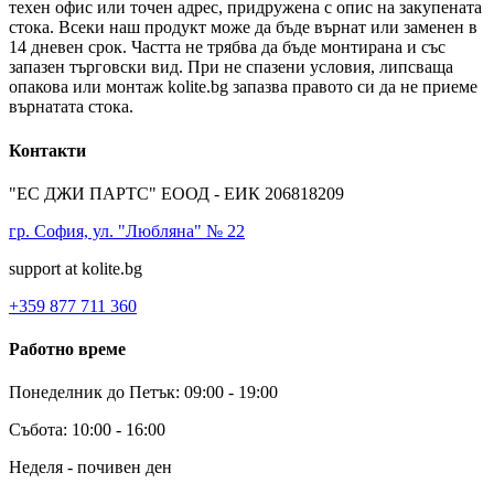
техен офис или точен адрес, придружена с опис на закупената
стока. Всеки наш продукт може да бъде върнат или заменен в
14 дневен срок. Частта не трябва да бъде монтирана и със
запазен търговски вид. При не спазени условия, липсваща
опакова или монтаж kolite.bg запазва правото си да не приеме
върнатата стока.
Контакти
"ЕС ДЖИ ПАРТС" ЕООД - ЕИК 206818209
гр. София, ул. "Любляна" № 22
support at kolite.bg
+359 877 711 360
Работно време
Понеделник до Петък: 09:00 - 19:00
Събота: 10:00 - 16:00
Неделя - почивен ден