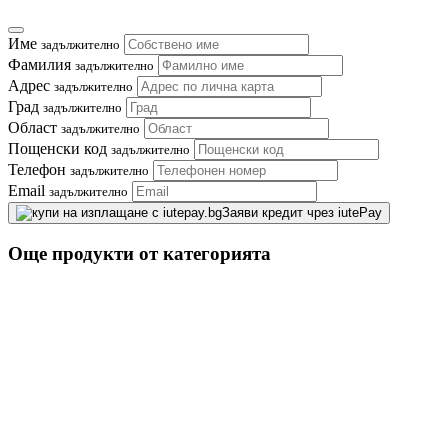
Име
задължително
Фамилия
задължително
Адрес
задължително
Град
задължително
Област
задължително
Пощенски код
задължително
Телефон
задължително
Email
задължително
Заяви кредит чрез iutePay
Още продукти от категорията