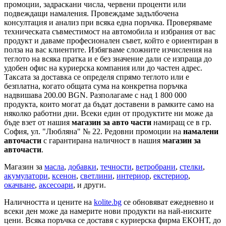
промоции, задраскани числа, червени проценти или
подвеждащи намаления. Провеждаме задълбочена
консултация и анализ при всяка една поръчка. Проверяваме
техническата съвместимост на автомобила и избрания от вас
продукт и даваме професионален съвет, който е ориентиран в
полза на вас клиентите. Избягваме сложните изчисления на
теглото на всяка пратка и е без значение дали се изпраща до
удобен офис на куриерска компания или до частен адрес.
Таксата за доставка се определя спрямо теглото или е
безплатна, когато общата сума на конкретна поръчка
надвишава 200.00 BGN. Разполагаме с над 1 800 000
продукта, които могат да бъдат доставени в рамките само на
няколко работни дни. Всеки един от продуктите ни може да
бъде взет от нашия
магазин за авто части
намиращ се в гр.
София, ул. "Любляна" № 22. Редовни промоции на
намалени
авточасти
с гарантирана наличност в нашия
магазин за
авточасти
.
Магазин за
масла
,
добавки
,
течности
,
ветробрани
,
стелки
,
акумулатори
,
ксенон
,
светлини
,
интериор
,
екстериор
,
окачване
,
аксесоари
, и други.
Наличността и цените на
kolite.bg
се обновяват ежедневно и
всеки ден може да намерите нови продукти на най-ниските
цени. Всяка поръчка се доставя с куриерска фирма ЕКОНТ, до