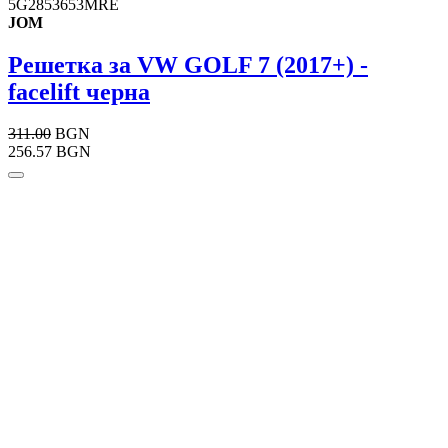
5G2853653MRE
JOM
Решетка за VW GOLF 7 (2017+) -
facelift черна
311.00
BGN
256.57 BGN