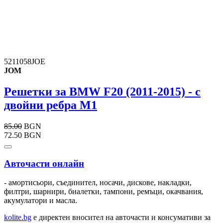
5211058JOE
JOM
Решетки за BMW F20 (2011-2015) - с
двойни ребра M1
85.00
BGN
72.50 BGN
Авточасти онлайн
- амортисьори, съединител, носачи, дискове, накладки,
филтри, шарнири, биалетки, тампони, ремъци, окачвания,
акумулатори и масла.
kolite.bg
e директен вносител на авточасти и консумативи за