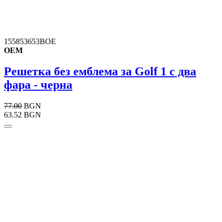
155853653BOE
OEM
Решетка без емблема за Golf 1 с два
фара - черна
77.00
BGN
63.52 BGN