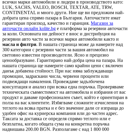
всички марки автомобили и лидери в производството като:
LUK, SACHS, VALEO, BOSCH, TEXTAR, ATE, TRW,
CONTINENTAL и много други. Ние ще ви предложим най-
добрата цена спрямо пазара в България. Авточастите имат
гарантиран произход, качество и гаранция.
Магазин за
авточасти онлайн kolite.bg
е платформа за резервни авточасти
за коли. Основната ни дейност е внос и дистрибуция на
резервни авто части за всички марки автомобили както и
масла и филтри
. В нашата страница може да намерите над
300 категории с
резервни части
за вашия автомобил на
световно известни производители. Ясно и прецизно
ценообразуване. Гарантирано най-добра цена на пазара. На
нашата страница ще намерите само крайни цени с включен
данък добавена стойност. При нас няма заблуждаващи
промоции, задраскани числа, червени проценти или
подвеждащи намаления. Провеждаме задълбочена
консултация и анализ при всяка една поръчка. Проверяваме
техническата съвместимост на автомобила и избрания от вас
продукт и даваме професионален съвет, който е ориентиран в
полза на вас клиентите. Избягваме сложните изчисления на
теглото на всяка пратка и е без значение дали се изпраща до
удобен офис на куриерска компания или до частен адрес.
Таксата за доставка се определя спрямо теглото или е
безплатна, когато общата сума на конкретна поръчка
надвишава 200.00 BGN. Разполагаме с над 1 800 000