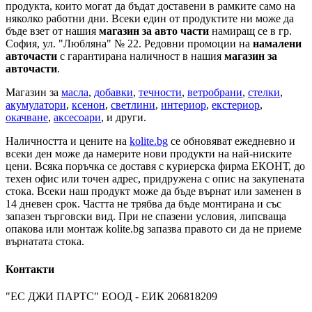
продукта, които могат да бъдат доставени в рамките само на
няколко работни дни. Всеки един от продуктите ни може да
бъде взет от нашия
магазин за авто части
намиращ се в гр.
София, ул. "Любляна" № 22. Редовни промоции на
намалени
авточасти
с гарантирана наличност в нашия
магазин за
авточасти
.
Магазин за
масла
,
добавки
,
течности
,
ветробрани
,
стелки
,
акумулатори
,
ксенон
,
светлини
,
интериор
,
екстериор
,
окачване
,
аксесоари
, и други.
Наличността и цените на
kolite.bg
се обновяват ежедневно и
всеки ден може да намерите нови продукти на най-ниските
цени. Всяка поръчка се доставя с куриерска фирма ЕКОНТ, до
техен офис или точен адрес, придружена с опис на закупената
стока. Всеки наш продукт може да бъде върнат или заменен в
14 дневен срок. Частта не трябва да бъде монтирана и със
запазен търговски вид. При не спазени условия, липсваща
опакова или монтаж kolite.bg запазва правото си да не приеме
върнатата стока.
Контакти
"ЕС ДЖИ ПАРТС" ЕООД - ЕИК 206818209