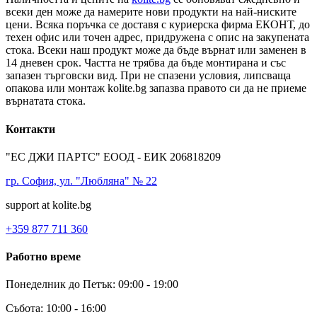
всеки ден може да намерите нови продукти на най-ниските
цени. Всяка поръчка се доставя с куриерска фирма ЕКОНТ, до
техен офис или точен адрес, придружена с опис на закупената
стока. Всеки наш продукт може да бъде върнат или заменен в
14 дневен срок. Частта не трябва да бъде монтирана и със
запазен търговски вид. При не спазени условия, липсваща
опакова или монтаж kolite.bg запазва правото си да не приеме
върнатата стока.
Контакти
"ЕС ДЖИ ПАРТС" ЕООД - ЕИК 206818209
гр. София, ул. "Любляна" № 22
support at kolite.bg
+359 877 711 360
Работно време
Понеделник до Петък: 09:00 - 19:00
Събота: 10:00 - 16:00