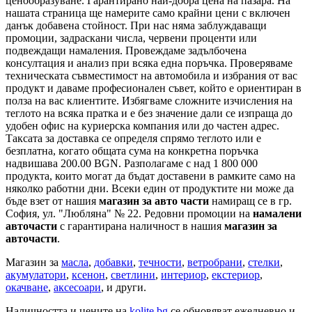
ценообразуване. Гарантирано най-добра цена на пазара. На
нашата страница ще намерите само крайни цени с включен
данък добавена стойност. При нас няма заблуждаващи
промоции, задраскани числа, червени проценти или
подвеждащи намаления. Провеждаме задълбочена
консултация и анализ при всяка една поръчка. Проверяваме
техническата съвместимост на автомобила и избрания от вас
продукт и даваме професионален съвет, който е ориентиран в
полза на вас клиентите. Избягваме сложните изчисления на
теглото на всяка пратка и е без значение дали се изпраща до
удобен офис на куриерска компания или до частен адрес.
Таксата за доставка се определя спрямо теглото или е
безплатна, когато общата сума на конкретна поръчка
надвишава 200.00 BGN. Разполагаме с над 1 800 000
продукта, които могат да бъдат доставени в рамките само на
няколко работни дни. Всеки един от продуктите ни може да
бъде взет от нашия
магазин за авто части
намиращ се в гр.
София, ул. "Любляна" № 22. Редовни промоции на
намалени
авточасти
с гарантирана наличност в нашия
магазин за
авточасти
.
Магазин за
масла
,
добавки
,
течности
,
ветробрани
,
стелки
,
акумулатори
,
ксенон
,
светлини
,
интериор
,
екстериор
,
окачване
,
аксесоари
, и други.
Наличността и цените на
kolite.bg
се обновяват ежедневно и