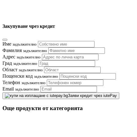
Закупуване чрез кредит
Име
задължително
Фамилия
задължително
Адрес
задължително
Град
задължително
Област
задължително
Пощенски код
задължително
Телефон
задължително
Email
задължително
Заяви кредит чрез iutePay
Още продукти от категорията