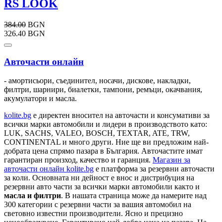
RS LOOK
384.00
BGN
326.40 BGN
Авточасти онлайн
- амортисьори, съединител, носачи, дискове, накладки,
филтри, шарнири, биалетки, тампони, ремъци, окачвания,
акумулатори и масла.
kolite.bg
e директен вносител на авточасти и консумативи за
всички марки автомобили и лидери в производството като:
LUK, SACHS, VALEO, BOSCH, TEXTAR, ATE, TRW,
CONTINENTAL и много други. Ние ще ви предложим най-
добрата цена спрямо пазара в България. Авточастите имат
гарантиран произход, качество и гаранция.
Магазин за
авточасти онлайн kolite.bg
е платформа за резервни авточасти
за коли. Основната ни дейност е внос и дистрибуция на
резервни авто части за всички марки автомобили както и
масла и филтри
. В нашата страница може да намерите над
300 категории с
резервни части
за вашия автомобил на
световно известни производители. Ясно и прецизно