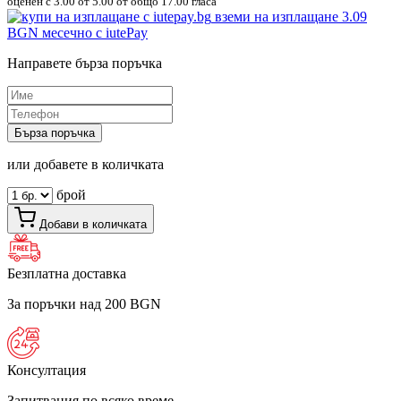
оценен с
3.00
от 5.00 от общо 17.00 гласа
вземи на изплащане
3.09
BGN
месечно с iutePay
Направете бърза поръчка
Бърза поръчка
или добавете в количката
брой
Добави в количката
Безплатна доставка
За поръчки над 200 BGN
Консултация
Запитвания по всяко време