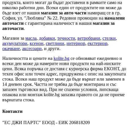
продукта, които могат да бъдат доставени в рамките само на
няколко работни дни. Всеки един от продуктите ни може да
бъде взет от нашия
магазин за авто части
намиращ се в гр.
София, ул. "Любляна" № 22. Редовни промоции на
намалени
авточасти
с гарантирана наличност в нашия
магазин за
авточасти
.
Магазин за
масла
,
добавки
,
течности
,
ветробрани
,
стелки
,
акумулатори
,
ксенон
,
светлини
,
интериор
,
екстериор
,
окачване
,
аксесоари
, и други.
Наличността и цените на
kolite.bg
се обновяват ежедневно и
всеки ден може да намерите нови продукти на най-ниските
цени. Всяка поръчка се доставя с куриерска фирма ЕКОНТ, до
техен офис или точен адрес, придружена с опис на закупената
стока. Всеки наш продукт може да бъде върнат или заменен в
14 дневен срок. Частта не трябва да бъде монтирана и със
запазен търговски вид. При не спазени условия, липсваща
опакова или монтаж kolite.bg запазва правото си да не приеме
върнатата стока.
Контакти
"ЕС ДЖИ ПАРТС" ЕООД - ЕИК 206818209