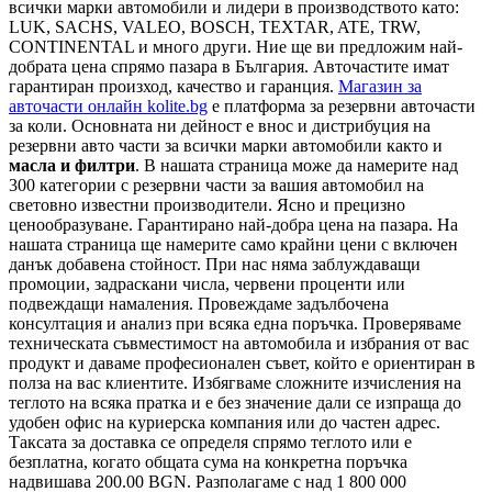
всички марки автомобили и лидери в производството като:
LUK, SACHS, VALEO, BOSCH, TEXTAR, ATE, TRW,
CONTINENTAL и много други. Ние ще ви предложим най-
добрата цена спрямо пазара в България. Авточастите имат
гарантиран произход, качество и гаранция.
Магазин за
авточасти онлайн kolite.bg
е платформа за резервни авточасти
за коли. Основната ни дейност е внос и дистрибуция на
резервни авто части за всички марки автомобили както и
масла и филтри
. В нашата страница може да намерите над
300 категории с
резервни части
за вашия автомобил на
световно известни производители. Ясно и прецизно
ценообразуване. Гарантирано най-добра цена на пазара. На
нашата страница ще намерите само крайни цени с включен
данък добавена стойност. При нас няма заблуждаващи
промоции, задраскани числа, червени проценти или
подвеждащи намаления. Провеждаме задълбочена
консултация и анализ при всяка една поръчка. Проверяваме
техническата съвместимост на автомобила и избрания от вас
продукт и даваме професионален съвет, който е ориентиран в
полза на вас клиентите. Избягваме сложните изчисления на
теглото на всяка пратка и е без значение дали се изпраща до
удобен офис на куриерска компания или до частен адрес.
Таксата за доставка се определя спрямо теглото или е
безплатна, когато общата сума на конкретна поръчка
надвишава 200.00 BGN. Разполагаме с над 1 800 000