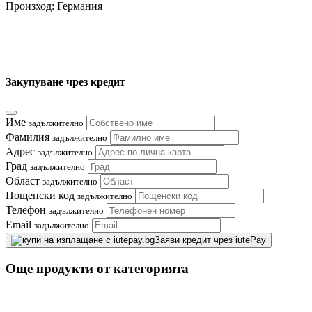
Произход: Германия
Закупуване чрез кредит
Име
задължително
Фамилия
задължително
Адрес
задължително
Град
задължително
Област
задължително
Пощенски код
задължително
Телефон
задължително
Email
задължително
Заяви кредит чрез iutePay
Още продукти от категорията