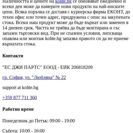
Наличността и цените на
kolite.bg
се обновяват ежедневно и
всеки ден може да намерите нови продукти на най-ниските
цени. Всяка поръчка се доставя с куриерска фирма ЕКОНТ, до
техен офис или точен адрес, придружена с опис на закупената
стока. Всеки наш продукт може да бъде върнат или заменен в
14 дневен срок. Частта не трябва да бъде монтирана и със
запазен търговски вид. При не спазени условия, липсваща
опакова или монтаж kolite.bg запазва правото си да не приеме
върнатата стока.
Контакти
"ЕС ДЖИ ПАРТС" ЕООД - ЕИК 206818209
гр. София, ул. "Любляна" № 22
support at kolite.bg
+359 877 711 360
Работно време
Понеделник до Петък: 09:00 - 19:00
Събота: 10:00 - 16:00