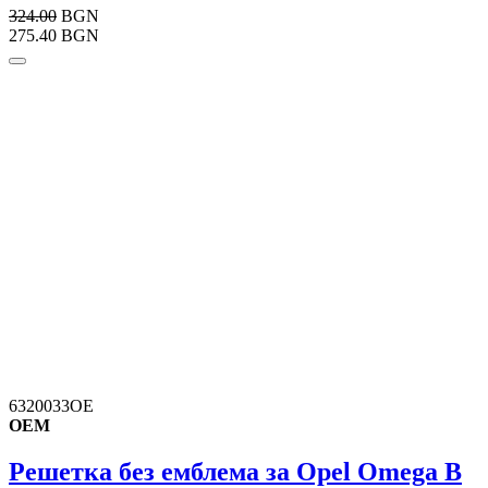
324.00
BGN
275.40 BGN
6320033OE
OEM
Решетка без емблема за Opel Omega B