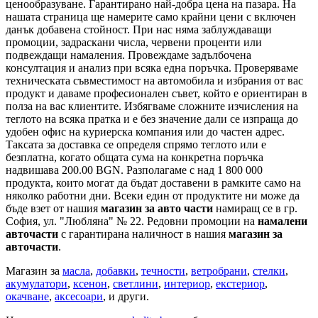
ценообразуване. Гарантирано най-добра цена на пазара. На
нашата страница ще намерите само крайни цени с включен
данък добавена стойност. При нас няма заблуждаващи
промоции, задраскани числа, червени проценти или
подвеждащи намаления. Провеждаме задълбочена
консултация и анализ при всяка една поръчка. Проверяваме
техническата съвместимост на автомобила и избрания от вас
продукт и даваме професионален съвет, който е ориентиран в
полза на вас клиентите. Избягваме сложните изчисления на
теглото на всяка пратка и е без значение дали се изпраща до
удобен офис на куриерска компания или до частен адрес.
Таксата за доставка се определя спрямо теглото или е
безплатна, когато общата сума на конкретна поръчка
надвишава 200.00 BGN. Разполагаме с над 1 800 000
продукта, които могат да бъдат доставени в рамките само на
няколко работни дни. Всеки един от продуктите ни може да
бъде взет от нашия
магазин за авто части
намиращ се в гр.
София, ул. "Любляна" № 22. Редовни промоции на
намалени
авточасти
с гарантирана наличност в нашия
магазин за
авточасти
.
Магазин за
масла
,
добавки
,
течности
,
ветробрани
,
стелки
,
акумулатори
,
ксенон
,
светлини
,
интериор
,
екстериор
,
окачване
,
аксесоари
, и други.