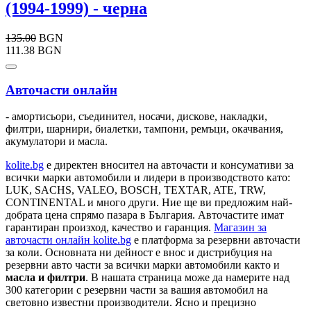
(1994-1999) - черна
135.00
BGN
111.38 BGN
Авточасти онлайн
- амортисьори, съединител, носачи, дискове, накладки,
филтри, шарнири, биалетки, тампони, ремъци, окачвания,
акумулатори и масла.
kolite.bg
e директен вносител на авточасти и консумативи за
всички марки автомобили и лидери в производството като:
LUK, SACHS, VALEO, BOSCH, TEXTAR, ATE, TRW,
CONTINENTAL и много други. Ние ще ви предложим най-
добрата цена спрямо пазара в България. Авточастите имат
гарантиран произход, качество и гаранция.
Магазин за
авточасти онлайн kolite.bg
е платформа за резервни авточасти
за коли. Основната ни дейност е внос и дистрибуция на
резервни авто части за всички марки автомобили както и
масла и филтри
. В нашата страница може да намерите над
300 категории с
резервни части
за вашия автомобил на
световно известни производители. Ясно и прецизно