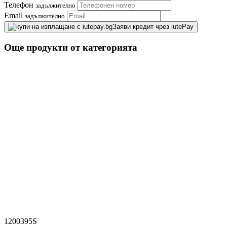
Телефон
задължително
Email
задължително
Заяви кредит чрез iutePay
Още продукти от категорията
1200395S