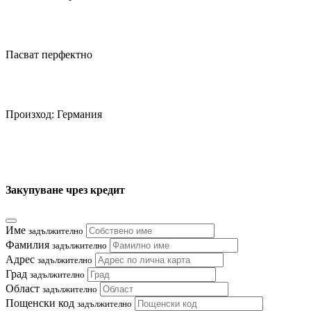
Пасват перфектно
Произход: Германия
Закупуване чрез кредит
Име
задължително
Фамилия
задължително
Адрес
задължително
Град
задължително
Област
задължително
Пощенски код
задължително