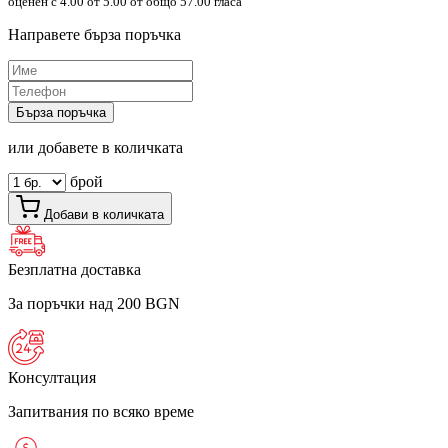
оценен с
4.00
от 5.00 от общо 57.00 гласа
Направете бърза поръчка
Бърза поръчка
или добавете в количката
брой
Добави в количката
Безплатна доставка
За поръчки над 200 BGN
Консултация
Запитвания по всяко време