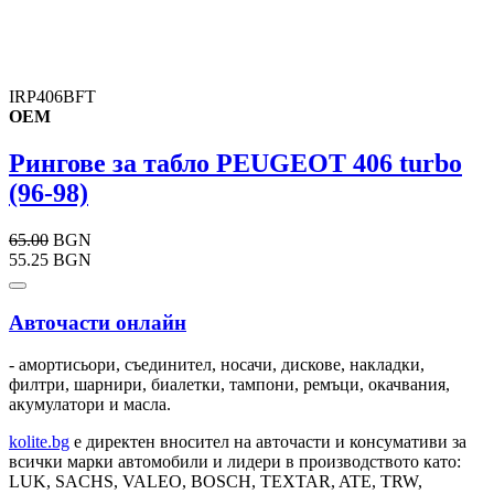
IRP406BFT
OEM
Рингове за табло PEUGEOT 406 turbo
(96-98)
65.00
BGN
55.25 BGN
Авточасти онлайн
- амортисьори, съединител, носачи, дискове, накладки,
филтри, шарнири, биалетки, тампони, ремъци, окачвания,
акумулатори и масла.
kolite.bg
e директен вносител на авточасти и консумативи за
всички марки автомобили и лидери в производството като:
LUK, SACHS, VALEO, BOSCH, TEXTAR, ATE, TRW,