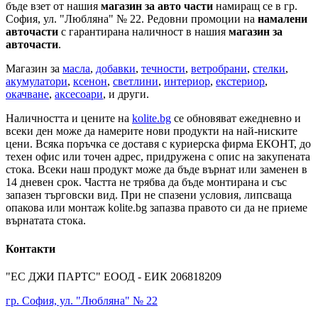
бъде взет от нашия
магазин за авто части
намиращ се в гр.
София, ул. "Любляна" № 22. Редовни промоции на
намалени
авточасти
с гарантирана наличност в нашия
магазин за
авточасти
.
Магазин за
масла
,
добавки
,
течности
,
ветробрани
,
стелки
,
акумулатори
,
ксенон
,
светлини
,
интериор
,
екстериор
,
окачване
,
аксесоари
, и други.
Наличността и цените на
kolite.bg
се обновяват ежедневно и
всеки ден може да намерите нови продукти на най-ниските
цени. Всяка поръчка се доставя с куриерска фирма ЕКОНТ, до
техен офис или точен адрес, придружена с опис на закупената
стока. Всеки наш продукт може да бъде върнат или заменен в
14 дневен срок. Частта не трябва да бъде монтирана и със
запазен търговски вид. При не спазени условия, липсваща
опакова или монтаж kolite.bg запазва правото си да не приеме
върнатата стока.
Контакти
"ЕС ДЖИ ПАРТС" ЕООД - ЕИК 206818209
гр. София, ул. "Любляна" № 22