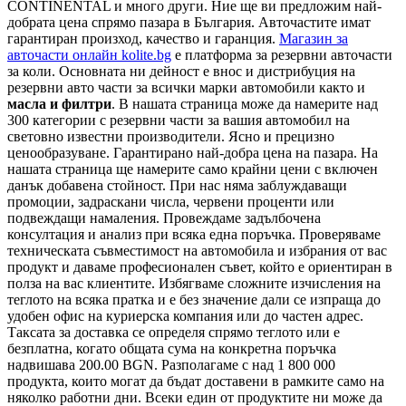
CONTINENTAL и много други. Ние ще ви предложим най-
добрата цена спрямо пазара в България. Авточастите имат
гарантиран произход, качество и гаранция.
Магазин за
авточасти онлайн kolite.bg
е платформа за резервни авточасти
за коли. Основната ни дейност е внос и дистрибуция на
резервни авто части за всички марки автомобили както и
масла и филтри
. В нашата страница може да намерите над
300 категории с
резервни части
за вашия автомобил на
световно известни производители. Ясно и прецизно
ценообразуване. Гарантирано най-добра цена на пазара. На
нашата страница ще намерите само крайни цени с включен
данък добавена стойност. При нас няма заблуждаващи
промоции, задраскани числа, червени проценти или
подвеждащи намаления. Провеждаме задълбочена
консултация и анализ при всяка една поръчка. Проверяваме
техническата съвместимост на автомобила и избрания от вас
продукт и даваме професионален съвет, който е ориентиран в
полза на вас клиентите. Избягваме сложните изчисления на
теглото на всяка пратка и е без значение дали се изпраща до
удобен офис на куриерска компания или до частен адрес.
Таксата за доставка се определя спрямо теглото или е
безплатна, когато общата сума на конкретна поръчка
надвишава 200.00 BGN. Разполагаме с над 1 800 000
продукта, които могат да бъдат доставени в рамките само на
няколко работни дни. Всеки един от продуктите ни може да