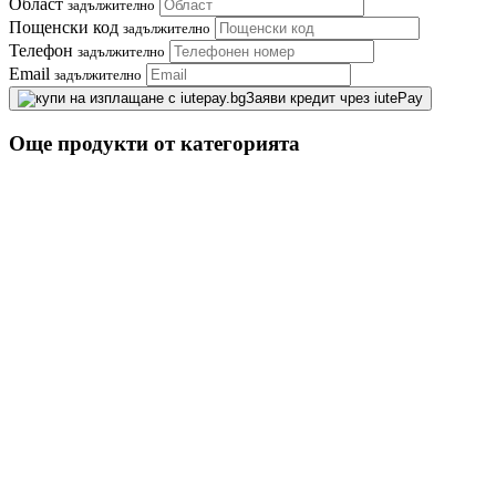
Област
задължително
Пощенски код
задължително
Телефон
задължително
Email
задължително
Заяви кредит чрез iutePay
Още продукти от категорията