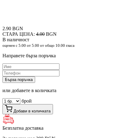
2.90 BGN
СТАРА ЦЕНА:
4.00
BGN
В наличност
оценен с
5.00
от 5.00 от общо 10.00 гласа
Направете бърза поръчка
Бърза поръчка
или добавете в количката
брой
Добави в количката
Безплатна доставка