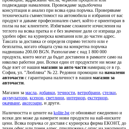
подвеждащи намаления. Провеждаме задълбочена
консултация и анализ при всяка една поръчка. Проверяваме
техническата съвместимост на автомобила и избрания от вас
продукт и даваме професионален съвет, който е ориентиран в
полза на вас клиентите. Избягваме сложните изчисления на
теглото на всяка пратка и е без значение дали се изпраща до
удобен офис на куриерска компания или до частен адрес.
Таксата за доставка се определя спрямо теглото или е
безплатна, когато общата сума на конкретна поръчка
надвишава 200.00 BGN. Разполагаме с над 1 800 000
продукта, които могат да бъдат доставени в рамките само на
няколко работни дни. Всеки един от продуктите ни може да
бъде взет от нашия
магазин за авто части
намиращ се в гр.
София, ул. "Любляна" № 22. Редовни промоции на
намалени
авточасти
с гарантирана наличност в нашия
магазин за
авточасти
.
Магазин за
масла
,
добавки
,
течности
,
ветробрани
,
стелки
,
акумулатори
,
ксенон
,
светлини
,
интериор
,
екстериор
,
окачване
,
аксесоари
, и други.
Наличността и цените на
kolite.bg
се обновяват ежедневно и
всеки ден може да намерите нови продукти на най-ниските
цени. Всяка поръчка се доставя с куриерска фирма ЕКОНТ, до
техен офис или точен адрес, придружена с опис на закупената