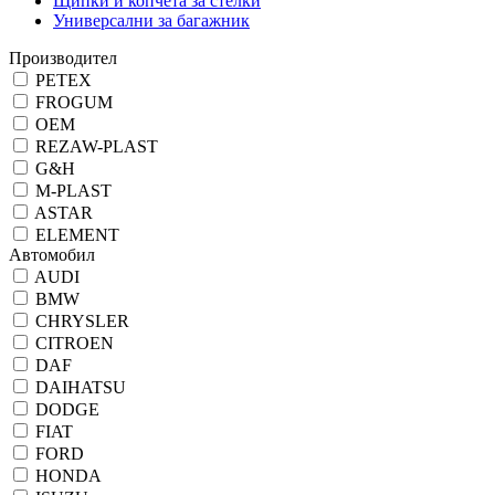
Щипки и копчета за стелки
Универсални за багажник
Производител
PETEX
FROGUM
OEM
REZAW-PLAST
G&H
M-PLAST
ASTAR
ELEMENT
Автомобил
AUDI
BMW
CHRYSLER
CITROEN
DAF
DAIHATSU
DODGE
FIAT
FORD
HONDA