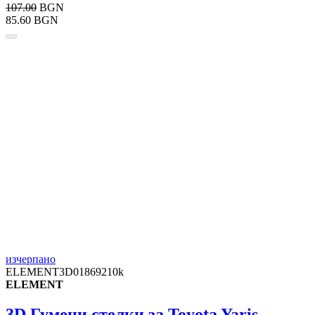
107.00
BGN
85.60 BGN
изчерпано
ELEMENT3D01869210k
ELEMENT
3D Гумени стелки за Toyota Yaris