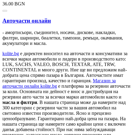
36.00 BGN
Авточасти онлайн
- амортисьори, съединител, носачи, дискове, накладки,
филтри, шарнири, биалетки, тампони, ремъци, окачвания,
акумулатори и масла.
kolite.bg
e директен вносител на авточасти и консумативи за
всички марки автомобили и лидери в производството като:
LUK, SACHS, VALEO, BOSCH, TEXTAR, ATE, TRW,
CONTINENTAL и много други. Ние ще ви предложим най-
добрата цена спрямо пазара в България. Авточастите имат
гарантиран произход, качество и гаранция.
Магазин за
авточасти онлайн kolite.bg
е платформа за резервни авточасти
за коли. Основната ни дейност е внос и дистрибуция на
резервни авто части за всички марки автомобили както и
масла и филтри
. В нашата страница може да намерите над
300 категории с
резервни части
за вашия автомобил на
световно известни производители. Ясно и прецизно
ценообразуване. Гарантирано най-добра цена на пазара. На
нашата страница ще намерите само крайни цени с включен
данък добавена стойност. При нас няма заблуждаващи
промоции, задраскани числа, червени проценти или