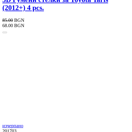
(2012+) 4 pcs.
85.00
BGN
68.00 BGN
изчерпано
201703