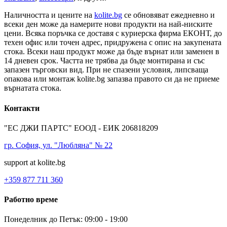
Наличността и цените на
kolite.bg
се обновяват ежедневно и
всеки ден може да намерите нови продукти на най-ниските
цени. Всяка поръчка се доставя с куриерска фирма ЕКОНТ, до
техен офис или точен адрес, придружена с опис на закупената
стока. Всеки наш продукт може да бъде върнат или заменен в
14 дневен срок. Частта не трябва да бъде монтирана и със
запазен търговски вид. При не спазени условия, липсваща
опакова или монтаж kolite.bg запазва правото си да не приеме
върнатата стока.
Контакти
"ЕС ДЖИ ПАРТС" ЕООД - ЕИК 206818209
гр. София, ул. "Любляна" № 22
support at kolite.bg
+359 877 711 360
Работно време
Понеделник до Петък: 09:00 - 19:00