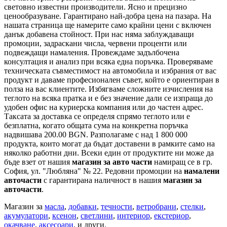
световно известни производители. Ясно и прецизно
ценообразуване. Гарантирано най-добра цена на пазара. На
нашата страница ще намерите само крайни цени с включен
данък добавена стойност. При нас няма заблуждаващи
промоции, задраскани числа, червени проценти или
подвеждащи намаления. Провеждаме задълбочена
консултация и анализ при всяка една поръчка. Проверяваме
техническата съвместимост на автомобила и избрания от вас
продукт и даваме професионален съвет, който е ориентиран в
полза на вас клиентите. Избягваме сложните изчисления на
теглото на всяка пратка и е без значение дали се изпраща до
удобен офис на куриерска компания или до частен адрес.
Таксата за доставка се определя спрямо теглото или е
безплатна, когато общата сума на конкретна поръчка
надвишава 200.00 BGN. Разполагаме с над 1 800 000
продукта, които могат да бъдат доставени в рамките само на
няколко работни дни. Всеки един от продуктите ни може да
бъде взет от нашия
магазин за авто части
намиращ се в гр.
София, ул. "Любляна" № 22. Редовни промоции на
намалени
авточасти
с гарантирана наличност в нашия
магазин за
авточасти
.
Магазин за
масла
,
добавки
,
течности
,
ветробрани
,
стелки
,
акумулатори
,
ксенон
,
светлини
,
интериор
,
екстериор
,
окачване
,
аксесоари
, и други.