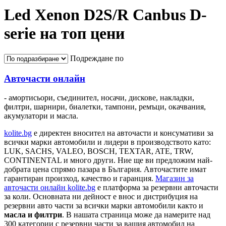
Led Xenon D2S/R Canbus D-
serie на топ цени
Подреждане по
Авточасти онлайн
- амортисьори, съединител, носачи, дискове, накладки,
филтри, шарнири, биалетки, тампони, ремъци, окачвания,
акумулатори и масла.
kolite.bg
e директен вносител на авточасти и консумативи за
всички марки автомобили и лидери в производството като:
LUK, SACHS, VALEO, BOSCH, TEXTAR, ATE, TRW,
CONTINENTAL и много други. Ние ще ви предложим най-
добрата цена спрямо пазара в България. Авточастите имат
гарантиран произход, качество и гаранция.
Магазин за
авточасти онлайн kolite.bg
е платформа за резервни авточасти
за коли. Основната ни дейност е внос и дистрибуция на
резервни авто части за всички марки автомобили както и
масла и филтри
. В нашата страница може да намерите над
300 категории с
резервни части
за вашия автомобил на