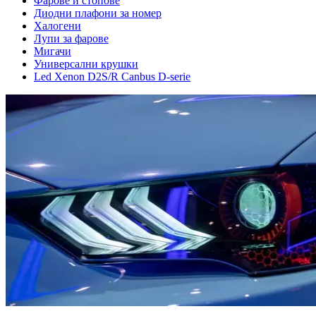
Фарове и стопове
Диодни плафони за номер
Халогени
Лупи за фарове
Мигачи
Универсални крушки
Led Xenon D2S/R Canbus D-serie