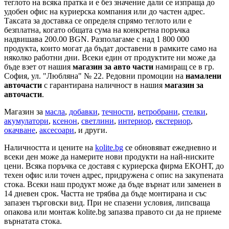
теглото на всяка пратка и е без значение дали се изпраща до
удобен офис на куриерска компания или до частен адрес.
Таксата за доставка се определя спрямо теглото или е
безплатна, когато общата сума на конкретна поръчка
надвишава 200.00 BGN. Разполагаме с над 1 800 000
продукта, които могат да бъдат доставени в рамките само на
няколко работни дни. Всеки един от продуктите ни може да
бъде взет от нашия
магазин за авто части
намиращ се в гр.
София, ул. "Любляна" № 22. Редовни промоции на
намалени
авточасти
с гарантирана наличност в нашия
магазин за
авточасти
.
Магазин за
масла
,
добавки
,
течности
,
ветробрани
,
стелки
,
акумулатори
,
ксенон
,
светлини
,
интериор
,
екстериор
,
окачване
,
аксесоари
, и други.
Наличността и цените на
kolite.bg
се обновяват ежедневно и
всеки ден може да намерите нови продукти на най-ниските
цени. Всяка поръчка се доставя с куриерска фирма ЕКОНТ, до
техен офис или точен адрес, придружена с опис на закупената
стока. Всеки наш продукт може да бъде върнат или заменен в
14 дневен срок. Частта не трябва да бъде монтирана и със
запазен търговски вид. При не спазени условия, липсваща
опакова или монтаж kolite.bg запазва правото си да не приеме
върнатата стока.