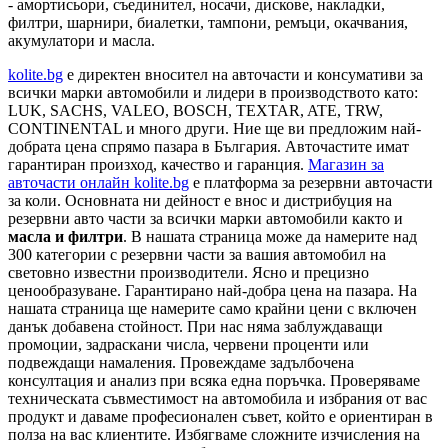
- амортисьори, съединител, носачи, дискове, накладки,
филтри, шарнири, биалетки, тампони, ремъци, окачвания,
акумулатори и масла.
kolite.bg
e директен вносител на авточасти и консумативи за
всички марки автомобили и лидери в производството като:
LUK, SACHS, VALEO, BOSCH, TEXTAR, ATE, TRW,
CONTINENTAL и много други. Ние ще ви предложим най-
добрата цена спрямо пазара в България. Авточастите имат
гарантиран произход, качество и гаранция.
Магазин за
авточасти онлайн kolite.bg
е платформа за резервни авточасти
за коли. Основната ни дейност е внос и дистрибуция на
резервни авто части за всички марки автомобили както и
масла и филтри
. В нашата страница може да намерите над
300 категории с
резервни части
за вашия автомобил на
световно известни производители. Ясно и прецизно
ценообразуване. Гарантирано най-добра цена на пазара. На
нашата страница ще намерите само крайни цени с включен
данък добавена стойност. При нас няма заблуждаващи
промоции, задраскани числа, червени проценти или
подвеждащи намаления. Провеждаме задълбочена
консултация и анализ при всяка една поръчка. Проверяваме
техническата съвместимост на автомобила и избрания от вас
продукт и даваме професионален съвет, който е ориентиран в
полза на вас клиентите. Избягваме сложните изчисления на