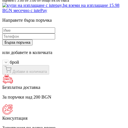
оценен с
3.00
от 5.00 от общо 84.00 гласа
вземи на изплащане
15.98
BGN
месечно с iutePay
Направете бърза поръчка
Бърза поръчка
или добавете в количката
брой
Добави в количката
Безплатна доставка
За поръчки над 200 BGN
Консултация
Запитвания по всяко време