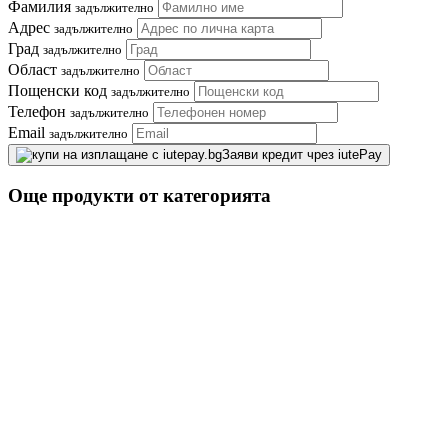
Фамилия
задължително
Адрес
задължително
Град
задължително
Област
задължително
Пощенски код
задължително
Телефон
задължително
Email
задължително
Заяви кредит чрез iutePay
Още продукти от категорията