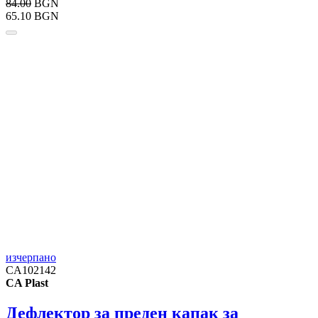
84.00
BGN
65.10 BGN
изчерпано
CA102142
CA Plast
Дефлектор за преден капак за