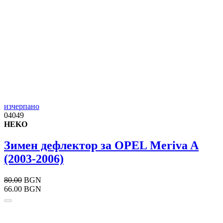
изчерпано
04049
HEKO
Зимен дефлектор за OPEL Meriva A
(2003-2006)
80.00
BGN
66.00 BGN