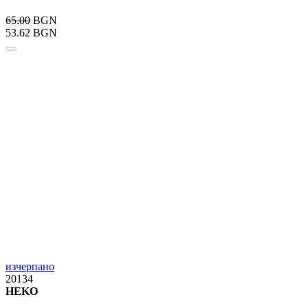
65.00
BGN
53.62 BGN
изчерпано
20134
HEKO