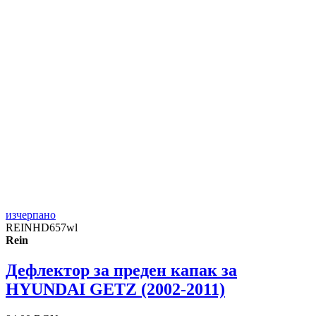
изчерпано
REINHD657wl
Rein
Дефлектор за преден капак за
HYUNDAI GETΖ (2002-2011)