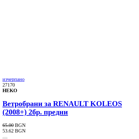
изчерпано
27170
HEKO
Ветробрани за RENAULT KOLEOS
(2008+) 2бр. предни
65.00
BGN
53.62 BGN