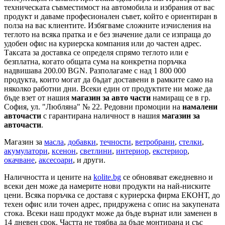
техническата съвместимост на автомобила и избрания от вас
продукт и даваме професионален съвет, който е ориентиран в
полза на вас клиентите. Избягваме сложните изчисления на
теглото на всяка пратка и е без значение дали се изпраща до
удобен офис на куриерска компания или до частен адрес.
Таксата за доставка се определя спрямо теглото или е
безплатна, когато общата сума на конкретна поръчка
надвишава 200.00 BGN. Разполагаме с над 1 800 000
продукта, които могат да бъдат доставени в рамките само на
няколко работни дни. Всеки един от продуктите ни може да
бъде взет от нашия
магазин за авто части
намиращ се в гр.
София, ул. "Любляна" № 22. Редовни промоции на
намалени
авточасти
с гарантирана наличност в нашия
магазин за
авточасти
.
Магазин за
масла
,
добавки
,
течности
,
ветробрани
,
стелки
,
акумулатори
,
ксенон
,
светлини
,
интериор
,
екстериор
,
окачване
,
аксесоари
, и други.
Наличността и цените на
kolite.bg
се обновяват ежедневно и
всеки ден може да намерите нови продукти на най-ниските
цени. Всяка поръчка се доставя с куриерска фирма ЕКОНТ, до
техен офис или точен адрес, придружена с опис на закупената
стока. Всеки наш продукт може да бъде върнат или заменен в
14 дневен срок. Частта не трябва да бъде монтирана и със