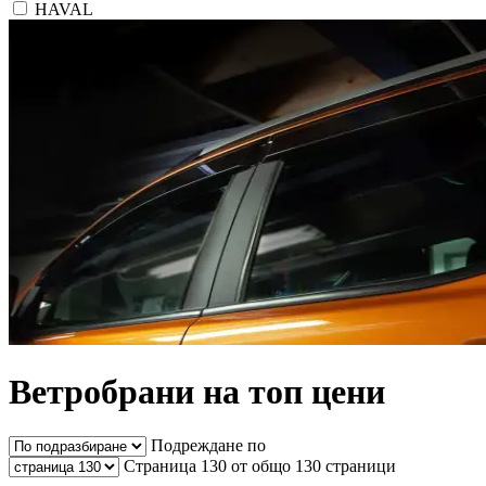
HAVAL
Ветробрани на топ цени
Подреждане по
Страница 130 от общо 130 страници