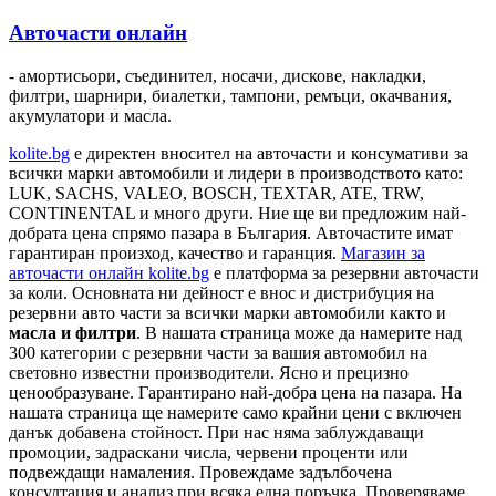
Авточасти онлайн
- амортисьори, съединител, носачи, дискове, накладки,
филтри, шарнири, биалетки, тампони, ремъци, окачвания,
акумулатори и масла.
kolite.bg
e директен вносител на авточасти и консумативи за
всички марки автомобили и лидери в производството като:
LUK, SACHS, VALEO, BOSCH, TEXTAR, ATE, TRW,
CONTINENTAL и много други. Ние ще ви предложим най-
добрата цена спрямо пазара в България. Авточастите имат
гарантиран произход, качество и гаранция.
Магазин за
авточасти онлайн kolite.bg
е платформа за резервни авточасти
за коли. Основната ни дейност е внос и дистрибуция на
резервни авто части за всички марки автомобили както и
масла и филтри
. В нашата страница може да намерите над
300 категории с
резервни части
за вашия автомобил на
световно известни производители. Ясно и прецизно
ценообразуване. Гарантирано най-добра цена на пазара. На
нашата страница ще намерите само крайни цени с включен
данък добавена стойност. При нас няма заблуждаващи
промоции, задраскани числа, червени проценти или
подвеждащи намаления. Провеждаме задълбочена
консултация и анализ при всяка една поръчка. Проверяваме