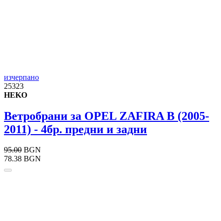
изчерпано
25323
HEKO
Ветробрани за OPEL ZAFIRA B (2005-
2011) - 4бр. предни и задни
95.00
BGN
78.38 BGN