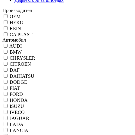
Дефлектори за шибедах
Производител
OEM
HEKO
REIN
CA PLAST
Автомобил
AUDI
BMW
CHRYSLER
CITROEN
DAF
DAIHATSU
DODGE
FIAT
FORD
HONDA
ISUZU
IVECO
JAGUAR
LADA
LANCIA