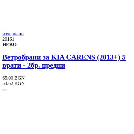
изчерпано
20161
HEKO
Ветробрани за KIA CARENS (2013+) 5
врати - 2бр. предни
65.00
BGN
53.62 BGN