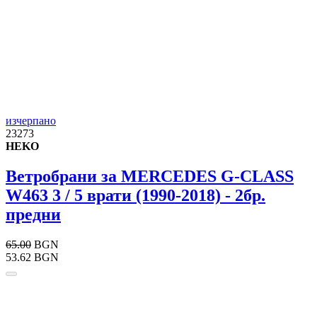
изчерпано
23273
HEKO
Ветробрани за MERCEDES G-CLASS
W463 3 / 5 врати (1990-2018) - 2бр.
предни
65.00
BGN
53.62 BGN