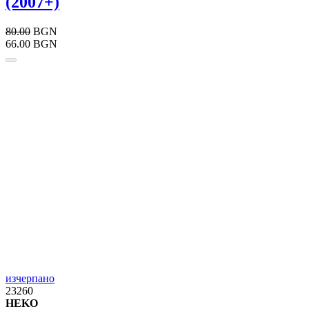
(2007+)
80.00
BGN
66.00 BGN
изчерпано
23260
HEKO