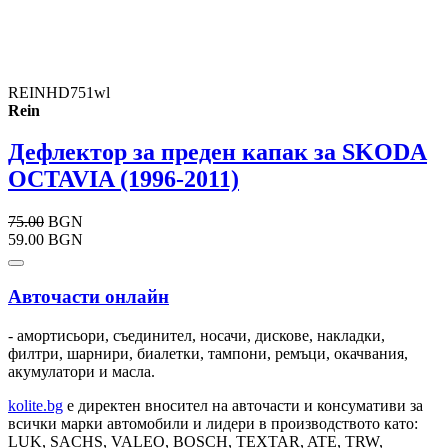
REINHD751wl
Rein
Дефлектор за преден капак за SKODA
OCTAVIA (1996-2011)
75.00
BGN
59.00 BGN
Авточасти онлайн
- амортисьори, съединител, носачи, дискове, накладки,
филтри, шарнири, биалетки, тампони, ремъци, окачвания,
акумулатори и масла.
kolite.bg
e директен вносител на авточасти и консумативи за
всички марки автомобили и лидери в производството като:
LUK, SACHS, VALEO, BOSCH, TEXTAR, ATE, TRW,