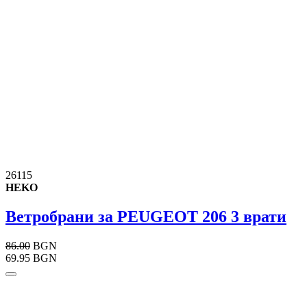
26115
HEKO
Ветробрани за PEUGEOT 206 3 врати
86.00
BGN
69.95 BGN