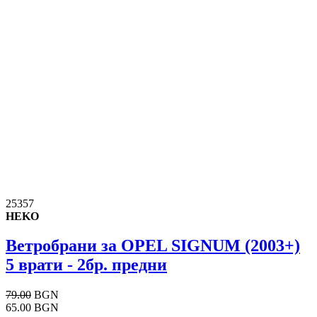
25357
HEKO
Ветробрани за OPEL SIGNUM (2003+)
5 врати - 2бр. предни
79.00
BGN
65.00 BGN