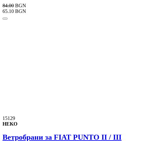
84.00
BGN
65.10 BGN
15129
HEKO
Ветробрани за FIAT PUNTO II / III