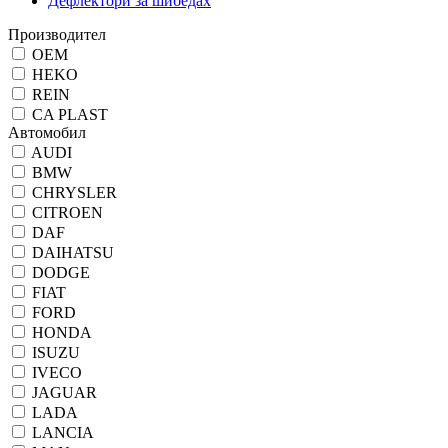
Дефлектори за шибедах
Производител
OEM
HEKO
REIN
CA PLAST
Автомобил
AUDI
BMW
CHRYSLER
CITROEN
DAF
DAIHATSU
DODGE
FIAT
FORD
HONDA
ISUZU
IVECO
JAGUAR
LADA
LANCIA