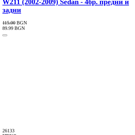
W211 (2002-2009) Sedan - 4бр. предни и
задни
115.00
BGN
89.99 BGN
26133