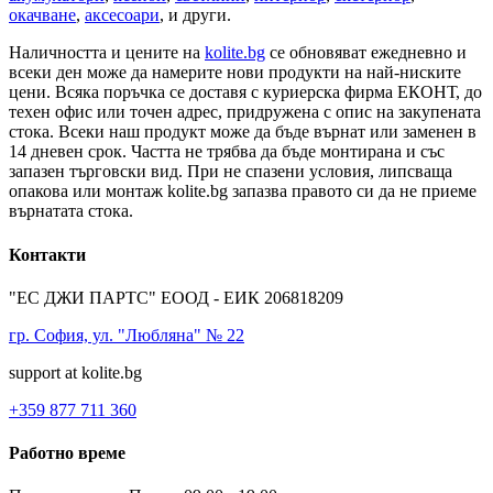
окачване
,
аксесоари
, и други.
Наличността и цените на
kolite.bg
се обновяват ежедневно и
всеки ден може да намерите нови продукти на най-ниските
цени. Всяка поръчка се доставя с куриерска фирма ЕКОНТ, до
техен офис или точен адрес, придружена с опис на закупената
стока. Всеки наш продукт може да бъде върнат или заменен в
14 дневен срок. Частта не трябва да бъде монтирана и със
запазен търговски вид. При не спазени условия, липсваща
опакова или монтаж kolite.bg запазва правото си да не приеме
върнатата стока.
Контакти
"ЕС ДЖИ ПАРТС" ЕООД - ЕИК 206818209
гр. София, ул. "Любляна" № 22
support at kolite.bg
+359 877 711 360
Работно време