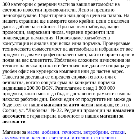
300 категории с
резервни части
за вашия автомобил на
световно известни производители. Ясно и прецизно
ценообразуване. Гарантирано най-добра цена на пазара. На
нашата страница ще намерите само крайни цени с включен
данък добавена стойност. При нас няма заблуждаващи
промоции, задраскани числа, червени проценти или
подвеждащи намаления. Провеждаме задълбочена
консултация и анализ при всяка една поръчка. Проверяваме
техническата съвместимост на автомобила и избрания от вас
продукт и даваме професионален съвет, който е ориентиран в
полза на вас клиентите. Избягваме сложните изчисления на
теглото на всяка пратка и е без значение дали се изпраща до
удобен офис на куриерска компания или до частен адрес.
Таксата за доставка се определя спрямо теглото или е
безплатна, когато общата сума на конкретна поръчка
надвишава 200.00 BGN. Разполагаме с над 1 800 000
продукта, които могат да бъдат доставени в рамките само на
няколко работни дни. Всеки един от продуктите ни може да
бъде взет от нашия
магазин за авто части
намиращ се в гр.
София, ул. "Любляна" № 22. Редовни промоции на
намалени
авточасти
с гарантирана наличност в нашия
магазин за
авточасти
.
Магазин за
масла
,
добавки
,
течности
,
ветробрани
,
стелки
,
акумулатори
,
ксенон
,
светлини
,
интериор
,
екстериор
,