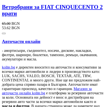
Ветробрани за FIAT CINQUECENTO 2
врати
65.00
BGN
53.62 BGN
Авточасти онлайн
- амортисьори, съединител, носачи, дискове, накладки,
филтри, шарнири, биалетки, тампони, ремъци, окачвания,
акумулатори и масла.
kolite.bg
e директен вносител на авточасти и консумативи за
всички марки автомобили и лидери в производството като:
LUK, SACHS, VALEO, BOSCH, TEXTAR, ATE, TRW,
CONTINENTAL и много други. Ние ще ви предложим най-
добрата цена спрямо пазара в България. Авточастите имат
гарантиран произход, качество и гаранция.
Магазин за
авточасти онлайн kolite.bg
е платформа за резервни авточасти
за коли. Основната ни дейност е внос и дистрибуция на
резервни авто части за всички марки автомобили както и
масла и филтри
. В нашата страница може да намерите над