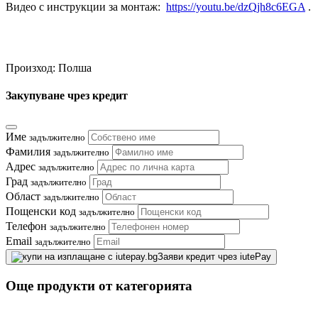
Видео с инструкции за монтаж:
https://youtu.be/dzQjh8c6EGA
.
Произход: Полша
Закупуване чрез кредит
Име
задължително
Фамилия
задължително
Адрес
задължително
Град
задължително
Област
задължително
Пощенски код
задължително
Телефон
задължително
Email
задължително
Заяви кредит чрез iutePay
Още продукти от категорията