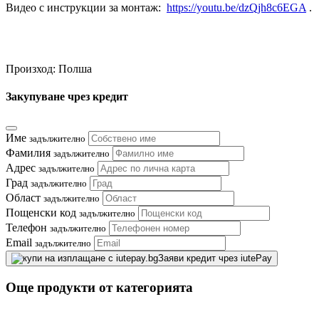
Видео с инструкции за монтаж:
https://youtu.be/dzQjh8c6EGA
.
Произход: Полша
Закупуване чрез кредит
Име
задължително
Фамилия
задължително
Адрес
задължително
Град
задължително
Област
задължително
Пощенски код
задължително
Телефон
задължително
Email
задължително
Заяви кредит чрез iutePay
Още продукти от категорията