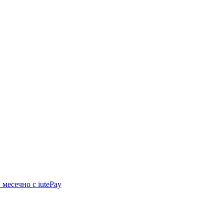
N
месечно с iutePay