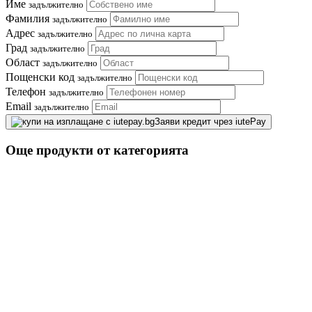
Име
задължително
Фамилия
задължително
Адрес
задължително
Град
задължително
Област
задължително
Пощенски код
задължително
Телефон
задължително
Email
задължително
Заяви кредит чрез iutePay
Още продукти от категорията