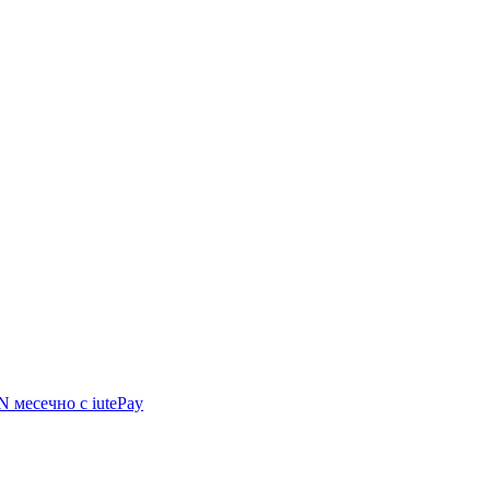
GN
месечно с iutePay