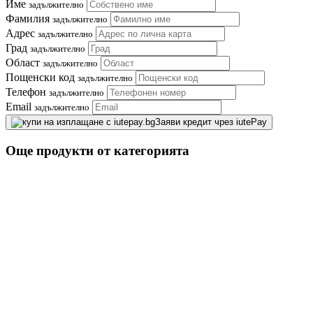
Име
задължително
Фамилия
задължително
Адрес
задължително
Град
задължително
Област
задължително
Пощенски код
задължително
Телефон
задължително
Email
задължително
Заяви кредит чрез iutePay
Още продукти от категорията