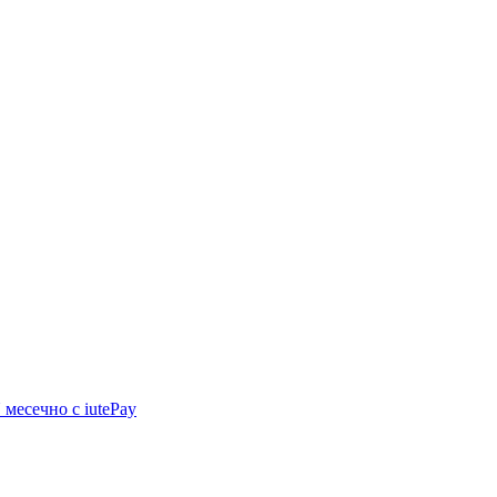
N
месечно с iutePay