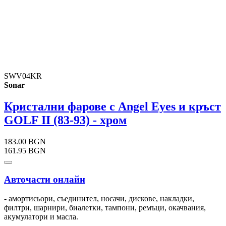
SWV04KR
Sonar
Кристални фарове с Angel Eyes и кръст
GOLF II (83-93) - хром
183.00
BGN
161.95 BGN
Авточасти онлайн
- амортисьори, съединител, носачи, дискове, накладки,
филтри, шарнири, биалетки, тампони, ремъци, окачвания,
акумулатори и масла.