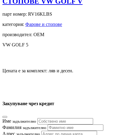
СТОПОВЕ VW GOLF V
парт номер:
RV16KLBS
категория:
Фарове и стопове
производител: OEM
VW GOLF 5
Цената е за комплект: ляв и десен.
Закупуване чрез кредит
Име
задължително
Фамилия
задължително
Адрес
задължително