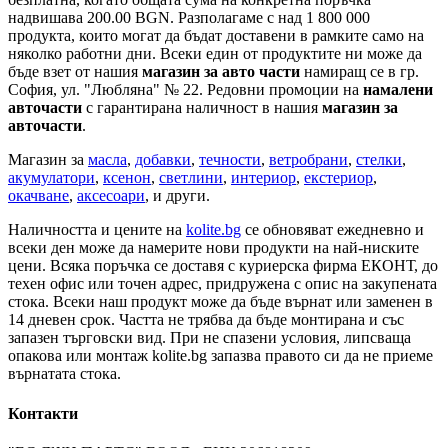
надвишава 200.00 BGN. Разполагаме с над 1 800 000
продукта, които могат да бъдат доставени в рамките само на
няколко работни дни. Всеки един от продуктите ни може да
бъде взет от нашия
магазин за авто части
намиращ се в гр.
София, ул. "Любляна" № 22. Редовни промоции на
намалени
авточасти
с гарантирана наличност в нашия
магазин за
авточасти
.
Магазин за
масла
,
добавки
,
течности
,
ветробрани
,
стелки
,
акумулатори
,
ксенон
,
светлини
,
интериор
,
екстериор
,
окачване
,
аксесоари
, и други.
Наличността и цените на
kolite.bg
се обновяват ежедневно и
всеки ден може да намерите нови продукти на най-ниските
цени. Всяка поръчка се доставя с куриерска фирма ЕКОНТ, до
техен офис или точен адрес, придружена с опис на закупената
стока. Всеки наш продукт може да бъде върнат или заменен в
14 дневен срок. Частта не трябва да бъде монтирана и със
запазен търговски вид. При не спазени условия, липсваща
опакова или монтаж kolite.bg запазва правото си да не приеме
върнатата стока.
Контакти