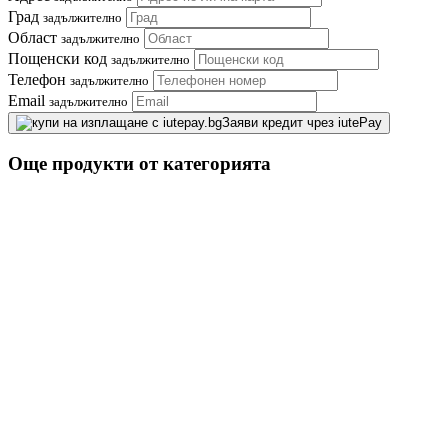
Град
задължително
Област
задължително
Пощенски код
задължително
Телефон
задължително
Email
задължително
Заяви кредит чрез iutePay
Още продукти от категорията