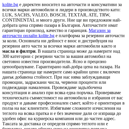
kolite.bg
e директен вносител на авточасти и консумативи за
всички марки автомобили и лидери в производството като:
LUK, SACHS, VALEO, BOSCH, TEXTAR, ATE, TRW,
CONTINENTAL и много други. Ние ще ви предложим най-
добрата цена спрямо пазара в България. Авточастите имат
гарантиран произход, качество и гаранция.
Магазин за
авточасти онлайн kolite.bg
е платформа за резервни авточасти
за коли. Основната ни дейност е внос и дистрибуция на
резервни авто части за всички марки автомобили както и
масла и филтри
. В нашата страница може да намерите над
300 категории с
резервни части
за вашия автомобил на
световно известни производители. Ясно и прецизно
ценообразуване. Гарантирано най-добра цена на пазара. На
нашата страница ще намерите само крайни цени с включен
данък добавена стойност. При нас няма заблуждаващи
промоции, задраскани числа, червени проценти или
подвеждащи намаления. Провеждаме задълбочена
консултация и анализ при всяка една поръчка. Проверяваме
техническата съвместимост на автомобила и избрания от вас
продукт и даваме професионален съвет, който е ориентиран в
полза на вас клиентите. Избягваме сложните изчисления на
теглото на всяка пратка и е без значение дали се изпраща до
удобен офис на куриерска компания или до частен адрес.
Таксата за доставка се определя спрямо теглото или е
безплатна, когато общата сума на конкретна поръчка