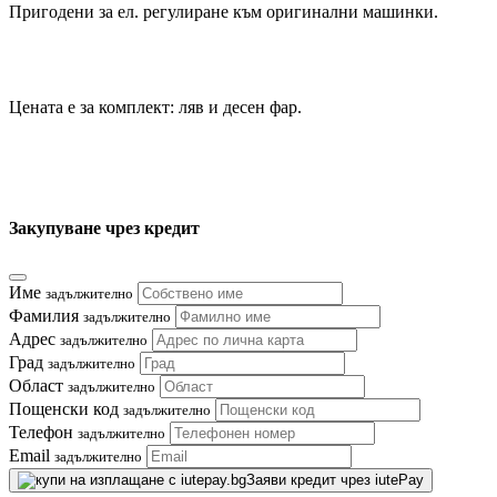
Пригодени за ел. регулиране към оригинални машинки.
Цената е за комплект: ляв и десен фар.
Закупуване чрез кредит
Име
задължително
Фамилия
задължително
Адрес
задължително
Град
задължително
Област
задължително
Пощенски код
задължително
Телефон
задължително
Email
задължително
Заяви кредит чрез iutePay