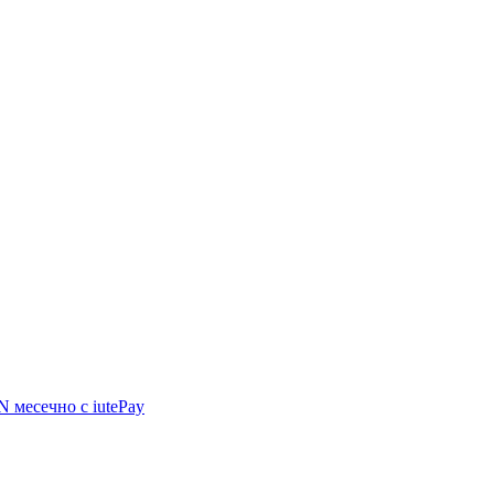
GN
месечно с iutePay