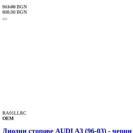
913.00
BGN
808.00 BGN
RA01LLRC
OEM
Диодни стопове AUDI A3 (96-03) - черни