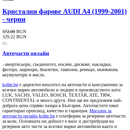
Кристални фарове AUDI A4 (1999-2001)
- черни
372.00
BGN
329.22 BGN
Авточасти онлайн
- амортисьори, съединител, носачи, дискове, накладки,
филтри, шарнири, биалетки, тампони, ремъци, окачвания,
акумулатори и масла.
kolite.bg
e директен вносител на авточасти и консумативи за
всички марки автомобили и лидери в производството като:
LUK, SACHS, VALEO, BOSCH, TEXTAR, ATE, TRW,
CONTINENTAL и много други. Ние ще ви предложим най-
добрата цена спрямо пазара в България. Авточастите имат
гарантиран произход, качество и гаранция.
Магазин за
авточасти онлайн kolite.bg
е платформа за резервни авточасти
за коли. Основната ни дейност е внос и дистрибуция на
резервни авто части за всички марки автомобили както и