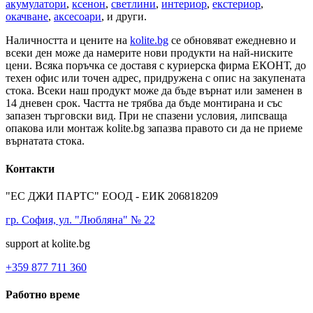
акумулатори
,
ксенон
,
светлини
,
интериор
,
екстериор
,
окачване
,
аксесоари
, и други.
Наличността и цените на
kolite.bg
се обновяват ежедневно и
всеки ден може да намерите нови продукти на най-ниските
цени. Всяка поръчка се доставя с куриерска фирма ЕКОНТ, до
техен офис или точен адрес, придружена с опис на закупената
стока. Всеки наш продукт може да бъде върнат или заменен в
14 дневен срок. Частта не трябва да бъде монтирана и със
запазен търговски вид. При не спазени условия, липсваща
опакова или монтаж kolite.bg запазва правото си да не приеме
върнатата стока.
Контакти
"ЕС ДЖИ ПАРТС" ЕООД - ЕИК 206818209
гр. София, ул. "Любляна" № 22
support at kolite.bg
+359 877 711 360
Работно време