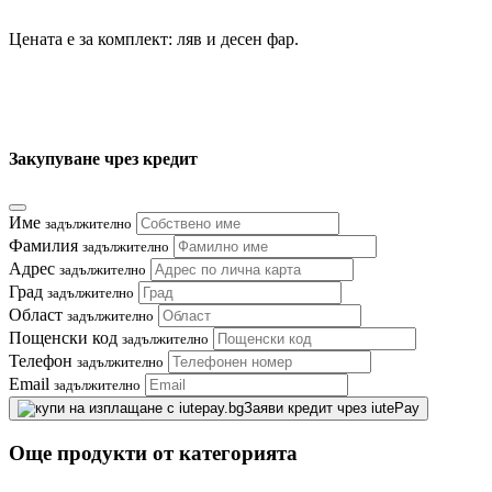
Цената е за комплект: ляв и десен фар.
Закупуване чрез кредит
Име
задължително
Фамилия
задължително
Адрес
задължително
Град
задължително
Област
задължително
Пощенски код
задължително
Телефон
задължително
Email
задължително
Заяви кредит чрез iutePay
Още продукти от категорията