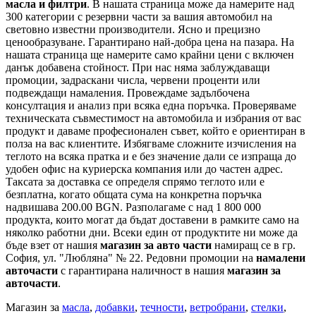
масла и филтри
. В нашата страница може да намерите над
300 категории с
резервни части
за вашия автомобил на
световно известни производители. Ясно и прецизно
ценообразуване. Гарантирано най-добра цена на пазара. На
нашата страница ще намерите само крайни цени с включен
данък добавена стойност. При нас няма заблуждаващи
промоции, задраскани числа, червени проценти или
подвеждащи намаления. Провеждаме задълбочена
консултация и анализ при всяка една поръчка. Проверяваме
техническата съвместимост на автомобила и избрания от вас
продукт и даваме професионален съвет, който е ориентиран в
полза на вас клиентите. Избягваме сложните изчисления на
теглото на всяка пратка и е без значение дали се изпраща до
удобен офис на куриерска компания или до частен адрес.
Таксата за доставка се определя спрямо теглото или е
безплатна, когато общата сума на конкретна поръчка
надвишава 200.00 BGN. Разполагаме с над 1 800 000
продукта, които могат да бъдат доставени в рамките само на
няколко работни дни. Всеки един от продуктите ни може да
бъде взет от нашия
магазин за авто части
намиращ се в гр.
София, ул. "Любляна" № 22. Редовни промоции на
намалени
авточасти
с гарантирана наличност в нашия
магазин за
авточасти
.
Магазин за
масла
,
добавки
,
течности
,
ветробрани
,
стелки
,