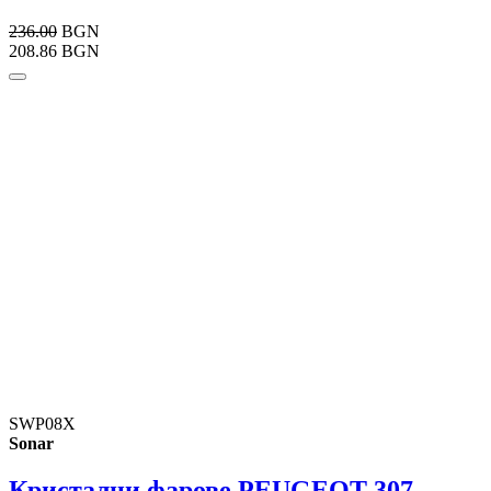
236.00
BGN
208.86 BGN
SWP08X
Sonar
Кристални фарове PEUGEOT 307