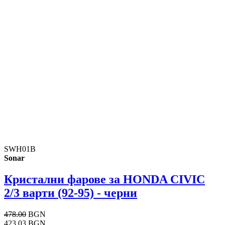
SWH01B
Sonar
Кристални фарове за HONDA CIVIC
2/3 варти (92-95) - черни
478.00
BGN
423.03 BGN