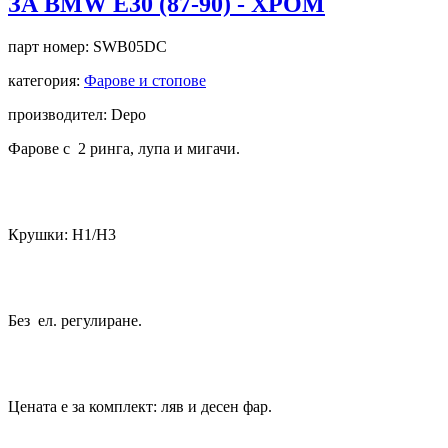
ЗА BMW E30 (87-90) - ХРОМ
парт номер:
SWB05DC
категория:
Фарове и стопове
производител: Depo
Фарове с 2 ринга, лупа и мигачи.
Крушки: Н1/Н3
Без ел. регулиране.
Цената е за комплект: ляв и десен фар.