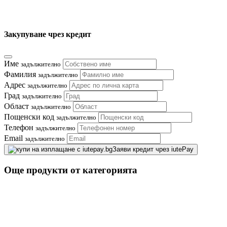
Закупуване чрез кредит
Име
задължително
Фамилия
задължително
Адрес
задължително
Град
задължително
Област
задължително
Пощенски код
задължително
Телефон
задължително
Email
задължително
Заяви кредит чрез iutePay
Още продукти от категорията