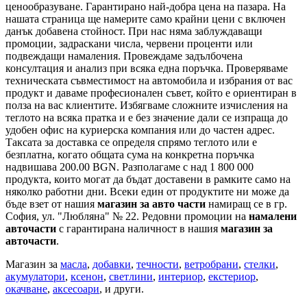
ценообразуване. Гарантирано най-добра цена на пазара. На
нашата страница ще намерите само крайни цени с включен
данък добавена стойност. При нас няма заблуждаващи
промоции, задраскани числа, червени проценти или
подвеждащи намаления. Провеждаме задълбочена
консултация и анализ при всяка една поръчка. Проверяваме
техническата съвместимост на автомобила и избрания от вас
продукт и даваме професионален съвет, който е ориентиран в
полза на вас клиентите. Избягваме сложните изчисления на
теглото на всяка пратка и е без значение дали се изпраща до
удобен офис на куриерска компания или до частен адрес.
Таксата за доставка се определя спрямо теглото или е
безплатна, когато общата сума на конкретна поръчка
надвишава 200.00 BGN. Разполагаме с над 1 800 000
продукта, които могат да бъдат доставени в рамките само на
няколко работни дни. Всеки един от продуктите ни може да
бъде взет от нашия
магазин за авто части
намиращ се в гр.
София, ул. "Любляна" № 22. Редовни промоции на
намалени
авточасти
с гарантирана наличност в нашия
магазин за
авточасти
.
Магазин за
масла
,
добавки
,
течности
,
ветробрани
,
стелки
,
акумулатори
,
ксенон
,
светлини
,
интериор
,
екстериор
,
окачване
,
аксесоари
, и други.