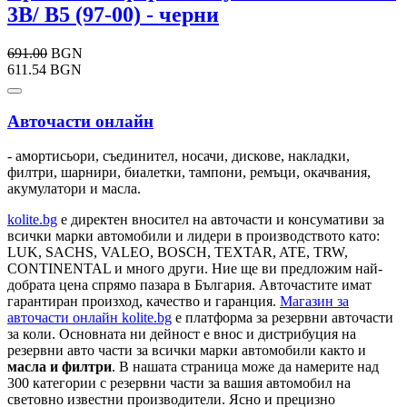
3B/ B5 (97-00) - черни
691.00
BGN
611.54 BGN
Авточасти онлайн
- амортисьори, съединител, носачи, дискове, накладки,
филтри, шарнири, биалетки, тампони, ремъци, окачвания,
акумулатори и масла.
kolite.bg
e директен вносител на авточасти и консумативи за
всички марки автомобили и лидери в производството като:
LUK, SACHS, VALEO, BOSCH, TEXTAR, ATE, TRW,
CONTINENTAL и много други. Ние ще ви предложим най-
добрата цена спрямо пазара в България. Авточастите имат
гарантиран произход, качество и гаранция.
Магазин за
авточасти онлайн kolite.bg
е платформа за резервни авточасти
за коли. Основната ни дейност е внос и дистрибуция на
резервни авто части за всички марки автомобили както и
масла и филтри
. В нашата страница може да намерите над
300 категории с
резервни части
за вашия автомобил на
световно известни производители. Ясно и прецизно