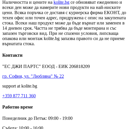
Наличността и цените на
kolite.bg
се обновяват ежедневно и
всеки ден може да намерите нови продукти на най-ниските
цени. Всяка поръчка се доставя с куриерска фирма ЕКОНТ, до
техен офис или точен адрес, придружена с опис на закупената
стока. Всеки наш продукт може да бъде върнат или заменен в
14 дневен срок. Частта не трябва да бъде монтирана и със
запазен търговски вид. При не спазени условия, липсваща
опакова или монтаж kolite.bg запазва правото си да не приеме
върнатата стока.
Контакти
"ЕС ДЖИ ПАРТС" ЕООД - ЕИК 206818209
гр. София, ул. "Любляна" № 22
support at kolite.bg
+359 877 711 360
Работно време
Понеделник до Петък: 09:00 - 19:00
Събота: 10:00 - 16:00