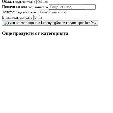
Област
задължително
Пощенски код
задължително
Телефон
задължително
Email
задължително
Заяви кредит чрез iutePay
Още продукти от категорията