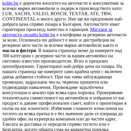
kolite.bg
e директен вносител на авточасти и консумативи за
всички марки автомобили и лидери в производството като:
LUK, SACHS, VALEO, BOSCH, TEXTAR, ATE, TRW,
CONTINENTAL и много други. Ние ще ви предложим най-
добрата цена спрямо пазара в България. Авточастите имат
гарантиран произход, качество и гаранция.
Магазин за
авточасти онлайн kolite.bg
е платформа за резервни авточасти
за коли. Основната ни дейност е внос и дистрибуция на
резервни авто части за всички марки автомобили както и
масла и филтри
. В нашата страница може да намерите над
300 категории с
резервни части
за вашия автомобил на
световно известни производители. Ясно и прецизно
ценообразуване. Гарантирано най-добра цена на пазара. На
нашата страница ще намерите само крайни цени с включен
данък добавена стойност. При нас няма заблуждаващи
промоции, задраскани числа, червени проценти или
подвеждащи намаления. Провеждаме задълбочена
консултация и анализ при всяка една поръчка. Проверяваме
техническата съвместимост на автомобила и избрания от вас
продукт и даваме професионален съвет, който е ориентиран в
полза на вас клиентите. Избягваме сложните изчисления на
теглото на всяка пратка и е без значение дали се изпраща до
удобен офис на куриерска компания или до частен адрес.
Таксата за доставка се определя спрямо теглото или е
безплатна, когато общата сума на конкретна поръчка