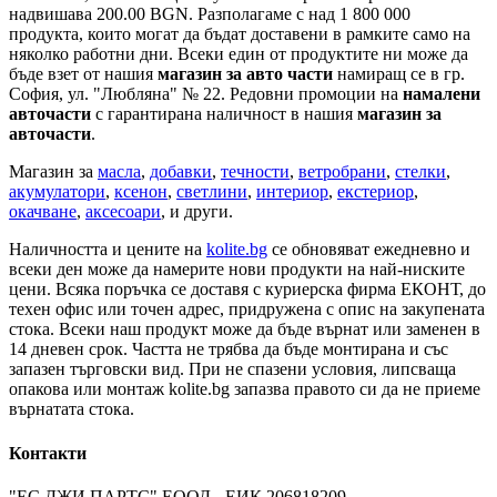
надвишава 200.00 BGN. Разполагаме с над 1 800 000
продукта, които могат да бъдат доставени в рамките само на
няколко работни дни. Всеки един от продуктите ни може да
бъде взет от нашия
магазин за авто части
намиращ се в гр.
София, ул. "Любляна" № 22. Редовни промоции на
намалени
авточасти
с гарантирана наличност в нашия
магазин за
авточасти
.
Магазин за
масла
,
добавки
,
течности
,
ветробрани
,
стелки
,
акумулатори
,
ксенон
,
светлини
,
интериор
,
екстериор
,
окачване
,
аксесоари
, и други.
Наличността и цените на
kolite.bg
се обновяват ежедневно и
всеки ден може да намерите нови продукти на най-ниските
цени. Всяка поръчка се доставя с куриерска фирма ЕКОНТ, до
техен офис или точен адрес, придружена с опис на закупената
стока. Всеки наш продукт може да бъде върнат или заменен в
14 дневен срок. Частта не трябва да бъде монтирана и със
запазен търговски вид. При не спазени условия, липсваща
опакова или монтаж kolite.bg запазва правото си да не приеме
върнатата стока.
Контакти
"ЕС ДЖИ ПАРТС" ЕООД - ЕИК 206818209