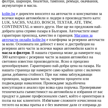
филтри, шарнири, биалетки, тампони, ремъци, окачвания,
акумулатори и масла.
kolite.bg
e директен вносител на авточасти и консумативи за
всички марки автомобили и лидери в производството като:
LUK, SACHS, VALEO, BOSCH, TEXTAR, ATE, TRW,
CONTINENTAL и много други. Ние ще ви предложим най-
добрата цена спрямо пазара в България. Авточастите имат
гарантиран произход, качество и гаранция.
Магазин за
авточасти онлайн kolite.bg
е платформа за резервни авточасти
за коли. Основната ни дейност е внос и дистрибуция на
резервни авто части за всички марки автомобили както и
масла и филтри
. В нашата страница може да намерите над
300 категории с
резервни части
за вашия автомобил на
световно известни производители. Ясно и прецизно
ценообразуване. Гарантирано най-добра цена на пазара. На
нашата страница ще намерите само крайни цени с включен
данък добавена стойност. При нас няма заблуждаващи
промоции, задраскани числа, червени проценти или
подвеждащи намаления. Провеждаме задълбочена
консултация и анализ при всяка една поръчка. Проверяваме
техническата съвместимост на автомобила и избрания от вас
продукт и даваме професионален съвет, който е ориентиран в
полза на вас клиентите. Избягваме сложните изчисления на
теглото на всяка пратка и е без значение дали се изпраща до