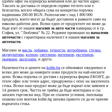
удобен офис на куриерска компания или до частен адрес.
Таксата за доставка се определя спрямо теглото или е
безплатна, когато общата сума на конкретна поръчка
надвишава 200.00 BGN. Разполагаме с над 1 800 000
продукта, които могат да бъдат доставени в рамките само на
няколко работни дни. Всеки един от продуктите ни може да
бъде взет от нашия
магазин за авто части
намиращ се в гр.
София, ул. "Любляна" № 22. Редовни промоции на
намалени
авточасти
с гарантирана наличност в нашия
магазин за
авточасти
.
Магазин за
масла
,
добавки
,
течности
,
ветробрани
,
стелки
,
акумулатори
,
ксенон
,
светлини
,
интериор
,
екстериор
,
окачване
,
аксесоари
, и други.
Наличността и цените на
kolite.bg
се обновяват ежедневно и
всеки ден може да намерите нови продукти на най-ниските
цени. Всяка поръчка се доставя с куриерска фирма ЕКОНТ, до
техен офис или точен адрес, придружена с опис на закупената
стока. Всеки наш продукт може да бъде върнат или заменен в
14 дневен срок. Частта не трябва да бъде монтирана и със
запазен търговски вид. При не спазени условия, липсваща
опакова или монтаж kolite.bg запазва правото си да не приеме
върнатата стока.