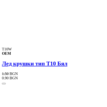
T10W
OEM
Лед крушки тип T10 Бял
1.50
BGN
0.90 BGN