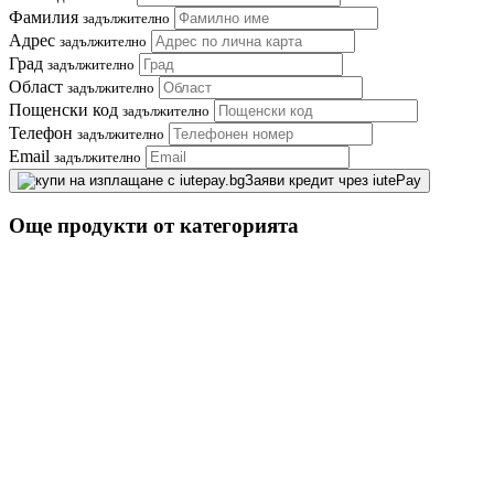
Фамилия
задължително
Адрес
задължително
Град
задължително
Област
задължително
Пощенски код
задължително
Телефон
задължително
Email
задължително
Заяви кредит чрез iutePay
Още продукти от категорията