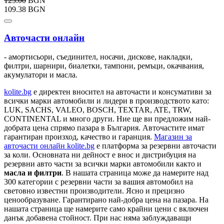
125.00
BGN
109.38 BGN
Авточасти онлайн
- амортисьори, съединител, носачи, дискове, накладки,
филтри, шарнири, биалетки, тампони, ремъци, окачвания,
акумулатори и масла.
kolite.bg
e директен вносител на авточасти и консумативи за
всички марки автомобили и лидери в производството като:
LUK, SACHS, VALEO, BOSCH, TEXTAR, ATE, TRW,
CONTINENTAL и много други. Ние ще ви предложим най-
добрата цена спрямо пазара в България. Авточастите имат
гарантиран произход, качество и гаранция.
Магазин за
авточасти онлайн kolite.bg
е платформа за резервни авточасти
за коли. Основната ни дейност е внос и дистрибуция на
резервни авто части за всички марки автомобили както и
масла и филтри
. В нашата страница може да намерите над
300 категории с
резервни части
за вашия автомобил на
световно известни производители. Ясно и прецизно
ценообразуване. Гарантирано най-добра цена на пазара. На
нашата страница ще намерите само крайни цени с включен
данък добавена стойност. При нас няма заблуждаващи