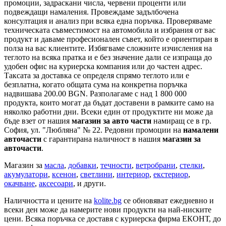
промоции, задраскани числа, червени проценти или
подвеждащи намаления. Провеждаме задълбочена
консултация и анализ при всяка една поръчка. Проверяваме
техническата съвместимост на автомобила и избрания от вас
продукт и даваме професионален съвет, който е ориентиран в
полза на вас клиентите. Избягваме сложните изчисления на
теглото на всяка пратка и е без значение дали се изпраща до
удобен офис на куриерска компания или до частен адрес.
Таксата за доставка се определя спрямо теглото или е
безплатна, когато общата сума на конкретна поръчка
надвишава 200.00 BGN. Разполагаме с над 1 800 000
продукта, които могат да бъдат доставени в рамките само на
няколко работни дни. Всеки един от продуктите ни може да
бъде взет от нашия
магазин за авто части
намиращ се в гр.
София, ул. "Любляна" № 22. Редовни промоции на
намалени
авточасти
с гарантирана наличност в нашия
магазин за
авточасти
.
Магазин за
масла
,
добавки
,
течности
,
ветробрани
,
стелки
,
акумулатори
,
ксенон
,
светлини
,
интериор
,
екстериор
,
окачване
,
аксесоари
, и други.
Наличността и цените на
kolite.bg
се обновяват ежедневно и
всеки ден може да намерите нови продукти на най-ниските
цени. Всяка поръчка се доставя с куриерска фирма ЕКОНТ, до