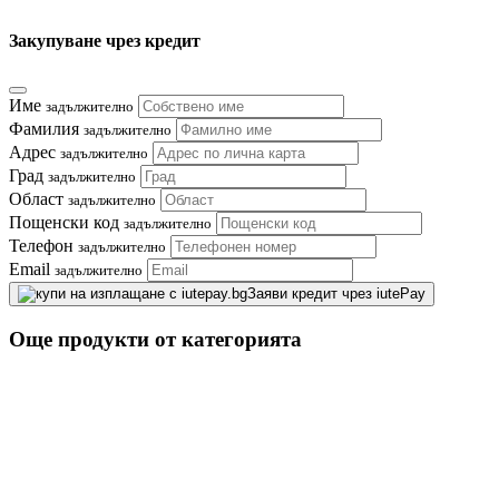
Закупуване чрез кредит
Име
задължително
Фамилия
задължително
Адрес
задължително
Град
задължително
Област
задължително
Пощенски код
задължително
Телефон
задължително
Email
задължително
Заяви кредит чрез iutePay
Още продукти от категорията