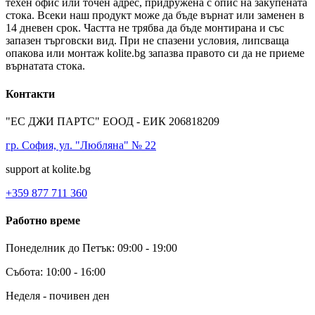
техен офис или точен адрес, придружена с опис на закупената
стока. Всеки наш продукт може да бъде върнат или заменен в
14 дневен срок. Частта не трябва да бъде монтирана и със
запазен търговски вид. При не спазени условия, липсваща
опакова или монтаж kolite.bg запазва правото си да не приеме
върнатата стока.
Контакти
"ЕС ДЖИ ПАРТС" ЕООД - ЕИК 206818209
гр. София, ул. "Любляна" № 22
support at kolite.bg
+359 877 711 360
Работно време
Понеделник до Петък: 09:00 - 19:00
Събота: 10:00 - 16:00
Неделя - почивен ден