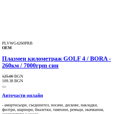
PLVWG4260PRB
OEM
Плазмен километраж GOLF 4 / BORA -
260км / 7000rpm син
125.00
BGN
109.38 BGN
Авточасти онлайн
- амортисьори, съединител, носачи, дискове, накладки,
филтри, шарнири, биалетки, тампони, ремъци, окачвания,