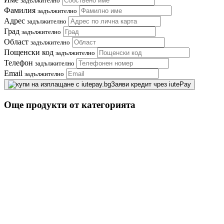
задължително
Фамилия
задължително
Адрес
задължително
Град
задължително
Област
задължително
Пощенски код
задължително
Телефон
задължително
Email
задължително
Заяви кредит чрез iutePay
Още продукти от категорията