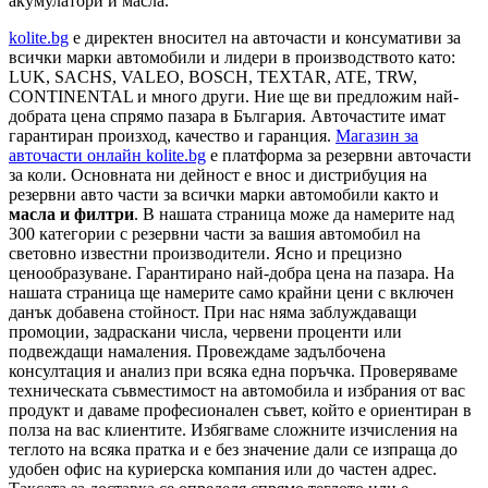
акумулатори и масла.
kolite.bg
e директен вносител на авточасти и консумативи за
всички марки автомобили и лидери в производството като:
LUK, SACHS, VALEO, BOSCH, TEXTAR, ATE, TRW,
CONTINENTAL и много други. Ние ще ви предложим най-
добрата цена спрямо пазара в България. Авточастите имат
гарантиран произход, качество и гаранция.
Магазин за
авточасти онлайн kolite.bg
е платформа за резервни авточасти
за коли. Основната ни дейност е внос и дистрибуция на
резервни авто части за всички марки автомобили както и
масла и филтри
. В нашата страница може да намерите над
300 категории с
резервни части
за вашия автомобил на
световно известни производители. Ясно и прецизно
ценообразуване. Гарантирано най-добра цена на пазара. На
нашата страница ще намерите само крайни цени с включен
данък добавена стойност. При нас няма заблуждаващи
промоции, задраскани числа, червени проценти или
подвеждащи намаления. Провеждаме задълбочена
консултация и анализ при всяка една поръчка. Проверяваме
техническата съвместимост на автомобила и избрания от вас
продукт и даваме професионален съвет, който е ориентиран в
полза на вас клиентите. Избягваме сложните изчисления на
теглото на всяка пратка и е без значение дали се изпраща до
удобен офис на куриерска компания или до частен адрес.