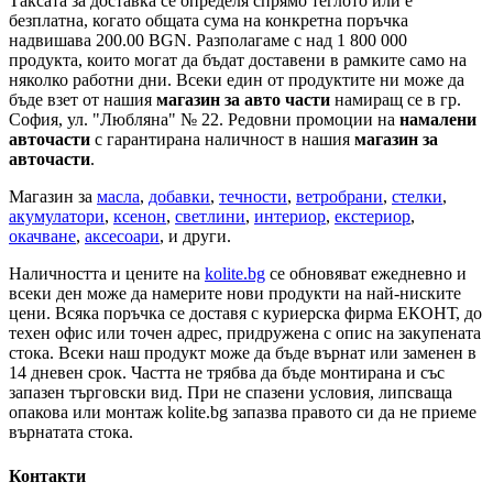
Таксата за доставка се определя спрямо теглото или е
безплатна, когато общата сума на конкретна поръчка
надвишава 200.00 BGN. Разполагаме с над 1 800 000
продукта, които могат да бъдат доставени в рамките само на
няколко работни дни. Всеки един от продуктите ни може да
бъде взет от нашия
магазин за авто части
намиращ се в гр.
София, ул. "Любляна" № 22. Редовни промоции на
намалени
авточасти
с гарантирана наличност в нашия
магазин за
авточасти
.
Магазин за
масла
,
добавки
,
течности
,
ветробрани
,
стелки
,
акумулатори
,
ксенон
,
светлини
,
интериор
,
екстериор
,
окачване
,
аксесоари
, и други.
Наличността и цените на
kolite.bg
се обновяват ежедневно и
всеки ден може да намерите нови продукти на най-ниските
цени. Всяка поръчка се доставя с куриерска фирма ЕКОНТ, до
техен офис или точен адрес, придружена с опис на закупената
стока. Всеки наш продукт може да бъде върнат или заменен в
14 дневен срок. Частта не трябва да бъде монтирана и със
запазен търговски вид. При не спазени условия, липсваща
опакова или монтаж kolite.bg запазва правото си да не приеме
върнатата стока.
Контакти